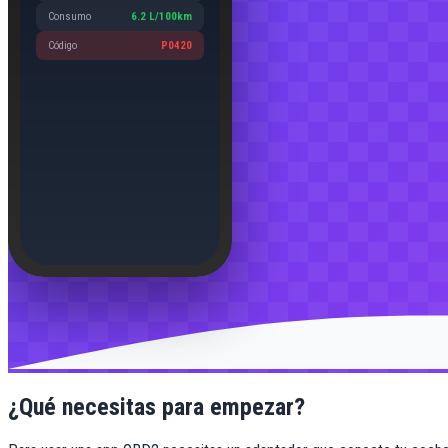
Consumo
6.2 L/100km
🔧
Código
P0420
¿Qué necesitas para empezar?