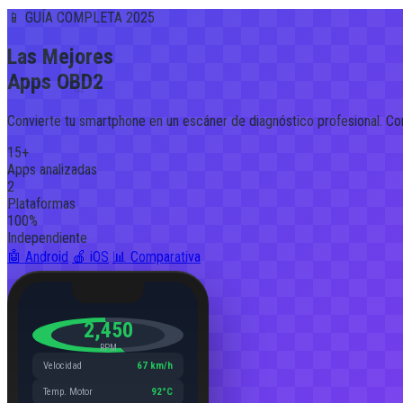
📱
GUÍA COMPLETA 2025
Las Mejores
📱
Apps OBD2
Convierte tu smartphone en un escáner de diagnóstico profesional. Co
15+
Apps analizadas
2
Plataformas
100%
Independiente
🤖 Android
🍎 iOS
📊 Comparativa
📊
2,450
RPM
Velocidad
67 km/h
Temp. Motor
92°C