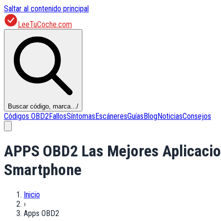
Saltar al contenido principal
LeeTuCoche.com
Buscar código, marca...
/
Códigos OBD2
Fallos
Síntomas
Escáneres
Guías
Blog
Noticias
Consejos
APPS OBD2 Las Mejores Aplicacion
Smartphone
Inicio
›
Apps OBD2