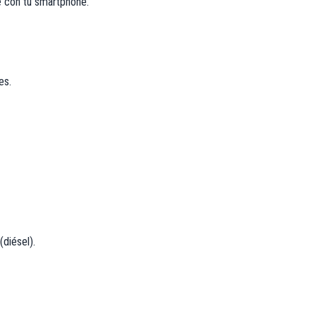
 con tu smartphone.
es.
diésel).