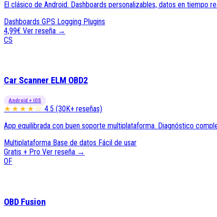
El clásico de Android. Dashboards personalizables, datos en tiempo r
Dashboards
GPS Logging
Plugins
4,99€
Ver reseña →
CS
Car Scanner ELM OBD2
Android + iOS
★★★★☆
4.5 (30K+ reseñas)
App equilibrada con buen soporte multiplataforma. Diagnóstico comple
Multiplataforma
Base de datos
Fácil de usar
Gratis + Pro
Ver reseña →
OF
OBD Fusion