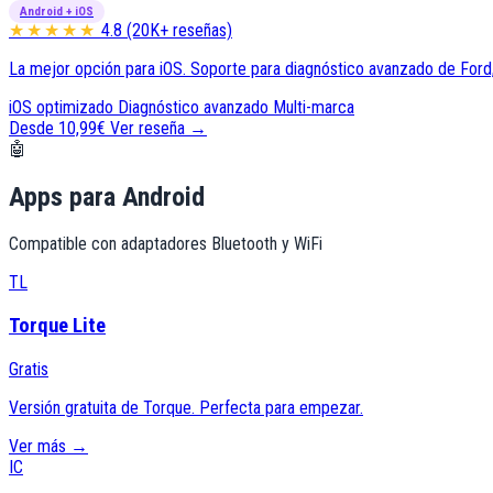
Android + iOS
★★★★★
4.8 (20K+ reseñas)
La mejor opción para iOS. Soporte para diagnóstico avanzado de Ford, 
iOS optimizado
Diagnóstico avanzado
Multi-marca
Desde 10,99€
Ver reseña →
🤖
Apps para Android
Compatible con adaptadores Bluetooth y WiFi
TL
Torque Lite
Gratis
Versión gratuita de Torque. Perfecta para empezar.
Ver más →
IC