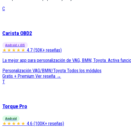
C
Carista OBD2
Android + iOS
★★★★★
4.7 (50K+ reseñas)
La mejor app para personalización de VAG, BMW, Toyota. Activa funcion
Personalización
VAG/BMW/Toyota
Todos los módulos
Gratis + Premium
Ver reseña →
T
Torque Pro
Android
★★★★★
4.6 (100K+ reseñas)