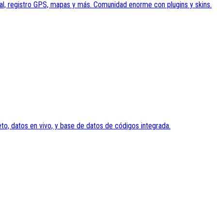
eal, registro GPS, mapas y más. Comunidad enorme con plugins y skins.
to, datos en vivo, y base de datos de códigos integrada.