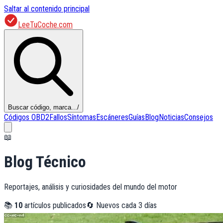
Saltar al contenido principal
LeeTuCoche.com
Buscar código, marca...
/
Códigos OBD2
Fallos
Síntomas
Escáneres
Guías
Blog
Noticias
Consejos
📖
Blog Técnico
Reportajes, análisis y curiosidades del mundo del motor
📚
10
artículos publicados
🔄 Nuevos cada 3 días