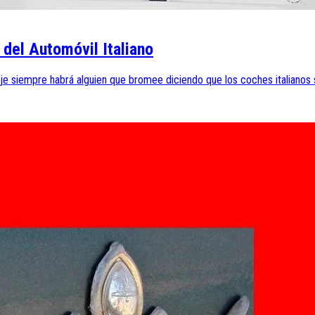
del Automóvil Italiano
aje siempre habrá alguien que bromee diciendo que los coches italianos s