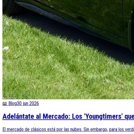
📖 Blog
30 jun 2026
Adelántate al Mercado: Los 'Youngtimers' que
El mercado de clásicos está por las nubes. Sin embargo, para los verd