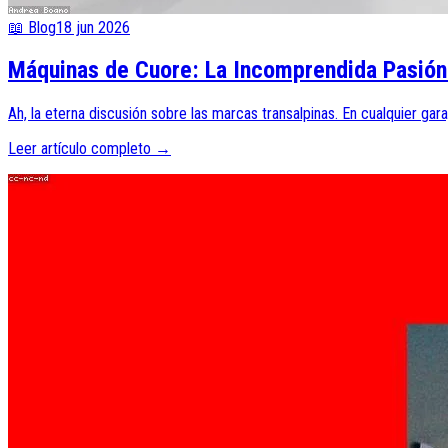
📖 Blog
18 jun 2026
Máquinas de Cuore: La Incomprendida Pasión 
Ah, la eterna discusión sobre las marcas transalpinas. En cualquier gar
Leer artículo completo →