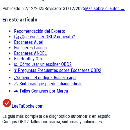
Publicado:
27/12/2025
Revisado:
31/12/2025
Más sobre el autor →
En este artículo
Recomendación del Experto
🤔 ¿Qué escáner OBD2 necesito?
Escáneres Autel
Escáneres Launch
Escáneres ANCEL
Bluetooth y Otros
📖 Cómo usar un escáner OBD2
❓ Preguntas Frecuentes sobre Escáneres OBD2
¿Ya tienes el código? Búscalo aquí
⚠️ Síntomas que puedes diagnosticar
🚗 Fallos Comunes por Marca
LeeTuCoche.com
La guía más completa de diagnóstico automotriz en español.
Códigos OBD2, fallos por marca, síntomas y soluciones.