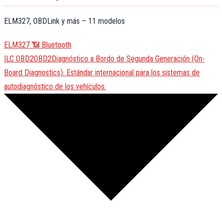
ELM327, OBDLink y más – 11 modelos
ELM327
📶 Bluetooth
ILC
OBD2
OBD2
Diagnóstico a Bordo de Segunda Generación (On-
Board Diagnostics). Estándar internacional para los sistemas de
autodiagnóstico de los vehículos.