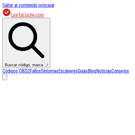
Saltar al contenido principal
LeeTuCoche.com
Buscar código, marca...
/
Códigos OBD2
Fallos
Síntomas
Escáneres
Guías
Blog
Noticias
Consejos