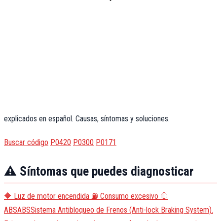
explicados en español. Causas, síntomas y soluciones.
Buscar código
P0420
P0300
P0171
⚠️ Síntomas que puedes diagnosticar
🔶
Luz de motor encendida
⛽
Consumo excesivo
🛑
ABS
ABS
Sistema Antibloqueo de Frenos (Anti-lock Braking System).