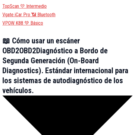
TopScan
💛 Intermedio
Vgate iCar Pro
📶 Bluetooth
VPOW K88
💚 Básico
📖
Cómo usar un escáner
OBD2
OBD2
Diagnóstico a Bordo de
Segunda Generación (On-Board
Diagnostics). Estándar internacional para
los sistemas de autodiagnóstico de los
vehículos.