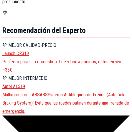
presupuesto.
🏆
Recomendación del Experto
💚 MEJOR CALIDAD-PRECIO
Launch CR319
Perfecto para uso doméstico. Lee y borra códigos, datos en vivo.
~35€
💛 MEJOR INTERMEDIO
Autel AL519
Multimarca con
ABS
ABS
Sistema Antibloqueo de Frenos (Anti-lock
Braking System). Evita que las ruedas patinen durante una frenada de
emergencia.