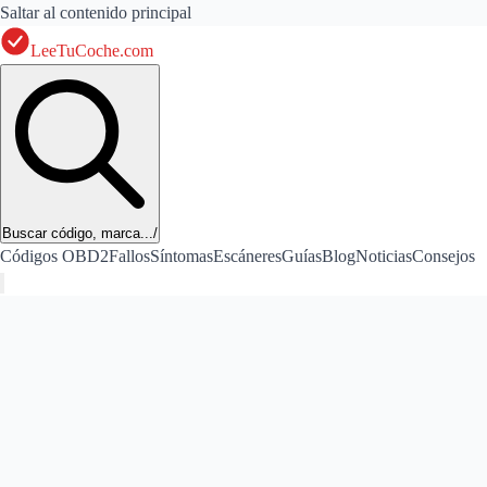
Saltar al contenido principal
LeeTuCoche.com
Buscar código, marca...
/
Códigos OBD2
Fallos
Síntomas
Escáneres
Guías
Blog
Noticias
Consejos