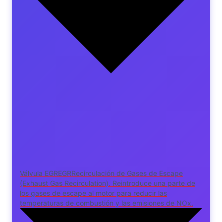
Válvula
EGR
EGR
Recirculación de Gases de Escape
(Exhaust Gas Recirculation). Reintroduce una parte de
los gases de escape al motor para reducir las
temperaturas de combustión y las emisiones de NOx.