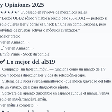
y Opiniones 2025
★
★
★
★
★
4.5
/5
basado en reviews de mecánicos reales
"
Lector OBD2 sólido y fiable a precio bajo (60-100€) — perfecto si
solo quieres leer y borrar el Check Engine sin complicaciones, pero
olvídate de pruebas activas o módulos avanzados.
"
Mejor precio
Ver en Amazon →
🛒 Ver en Amazon →
Envío Prime · Stock disponible
✅ Lo mejor del
al519
+
Compacto, sin tablet ni móvil — funciona como un mando de TV
con 4 botones direccionales y dos de selección/escape.
+
Sistema de 3 luces (verde/amarillo/rojo) que indica gravedad del fallo
de un vistazo, ideal para diagnóstico rápido.
+
Software del aparato disponible en español aunque el manual venga
solo en inglés/francés/alemán.
Ver análisis completo →