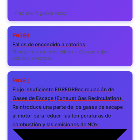
, filtro aire, fugas de vacío.
P0300
Fallos de encendido aleatorios
El motor falla en varios cilindros. Causas: bujías,
bobinas, inyectores.
P0401
Flujo insuficiente
EGR
EGR
Recirculación de
Gases de Escape (Exhaust Gas Recirculation).
Reintroduce una parte de los gases de escape
al motor para reducir las temperaturas de
combustión y las emisiones de NOx.