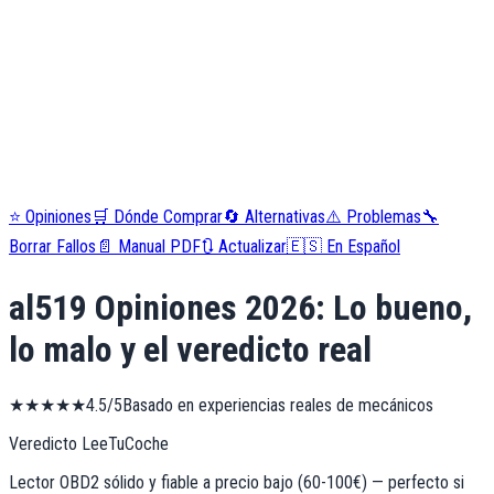
⭐
Opiniones
🛒
Dónde Comprar
🔄
Alternativas
⚠️
Problemas
🔧
Borrar Fallos
📄
Manual PDF
🔃
Actualizar
🇪🇸
En Español
al519
Opiniones
2026
: Lo bueno,
lo malo y el veredicto real
★
★
★
★
★
4.5
/5
Basado en experiencias reales de mecánicos
Veredicto LeeTuCoche
Lector OBD2 sólido y fiable a precio bajo (60-100€) — perfecto si