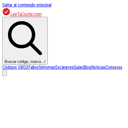
Saltar al contenido principal
LeeTuCoche.com
Buscar código, marca...
/
Códigos OBD2
Fallos
Síntomas
Escáneres
Guías
Blog
Noticias
Consejos