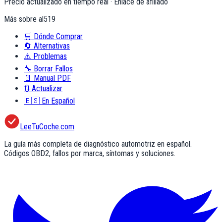
Precio actualizado en tiempo real · Enlace de afiliado
Más sobre
al519
🛒
Dónde Comprar
🔄
Alternativas
⚠️
Problemas
🔧
Borrar Fallos
📄
Manual PDF
🔃
Actualizar
🇪🇸
En Español
LeeTuCoche.com
La guía más completa de diagnóstico automotriz en español.
Códigos OBD2, fallos por marca, síntomas y soluciones.