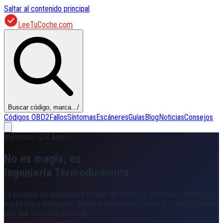
Saltar al contenido principal
LeeTuCoche.com
Buscar código, marca...
/
Códigos OBD2
Fallos
Síntomas
Escáneres
Guías
Blog
Noticias
Consejos
Algoritmo v2.4 Activo
No es magia, es
Ingeniería Termodinámica
La mayoría de fabricantes limitan sus motores electrónicamente por
marketing y emisiones. Nuestra calculadora revela la potencia latente
real que tu coche esconde.