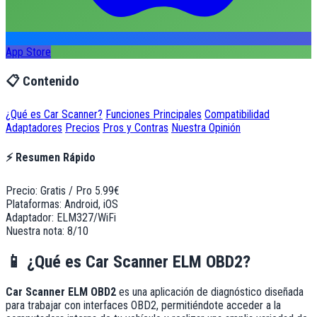
App Store
📋 Contenido
¿Qué es Car Scanner?
Funciones Principales
Compatibilidad
Adaptadores
Precios
Pros y Contras
Nuestra Opinión
⚡ Resumen Rápido
Precio:
Gratis / Pro 5.99€
Plataformas:
Android, iOS
Adaptador:
ELM327/WiFi
Nuestra nota:
8/10
📱
¿Qué es Car Scanner ELM OBD2?
Car Scanner ELM OBD2
es una aplicación de diagnóstico diseñada
para trabajar con interfaces OBD2, permitiéndote acceder a la