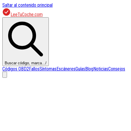
Saltar al contenido principal
LeeTuCoche.com
Buscar código, marca...
/
Códigos OBD2
Fallos
Síntomas
Escáneres
Guías
Blog
Noticias
Consejos