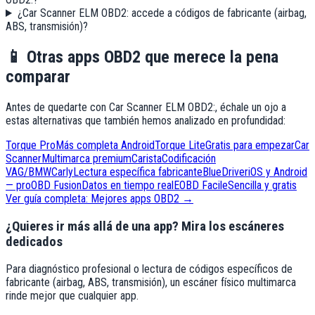
¿Car Scanner ELM OBD2: accede a códigos de fabricante (airbag,
ABS, transmisión)?
📱
Otras apps OBD2 que merece la pena
comparar
Antes de quedarte con
Car Scanner ELM OBD2:
, échale un ojo a
estas alternativas que también hemos analizado en profundidad:
Torque Pro
Más completa Android
Torque Lite
Gratis para empezar
Car
Scanner
Multimarca premium
Carista
Codificación
VAG/BMW
Carly
Lectura específica fabricante
BlueDriver
iOS y Android
— pro
OBD Fusion
Datos en tiempo real
EOBD Facile
Sencilla y gratis
Ver guía completa: Mejores apps OBD2 →
¿Quieres ir más allá de una app? Mira los escáneres
dedicados
Para diagnóstico profesional o lectura de códigos específicos de
fabricante (airbag, ABS, transmisión), un escáner físico multimarca
rinde mejor que cualquier app.