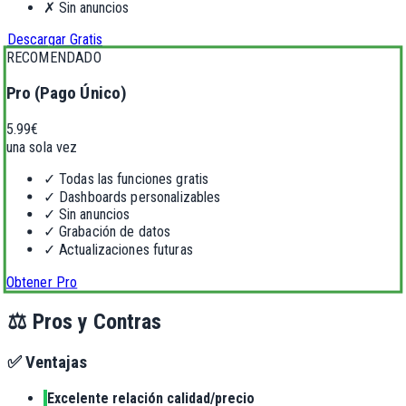
✗
Sin anuncios
Descargar Gratis
RECOMENDADO
Pro (Pago Único)
5.99€
una sola vez
✓
Todas las funciones gratis
✓
Dashboards personalizables
✓
Sin anuncios
✓
Grabación de datos
✓
Actualizaciones futuras
Obtener Pro
⚖️
Pros y Contras
✅ Ventajas
Excelente relación calidad/precio