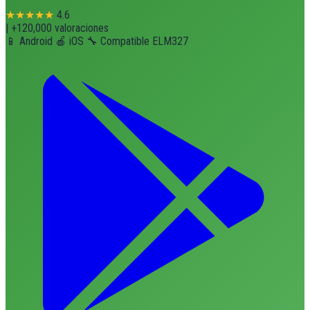
★★★★★
4.6
|
+120,000 valoraciones
📱 Android
🍎 iOS
🔧 Compatible ELM327