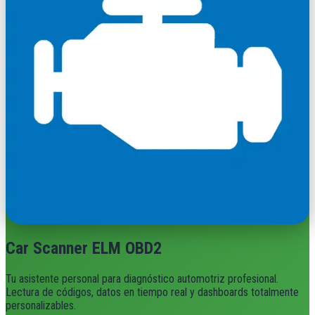
Car Scanner ELM OBD2
Tu asistente personal para diagnóstico automotriz profesional.
Lectura de códigos, datos en tiempo real y dashboards totalmente
personalizables.