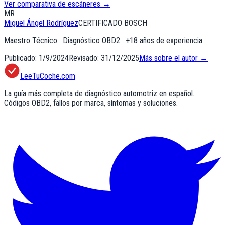
Ver comparativa de escáneres →
MR
Miguel Ángel Rodríguez
CERTIFICADO BOSCH
Maestro Técnico · Diagnóstico OBD2
· +
18
años de experiencia
Publicado:
1/9/2024
Revisado:
31/12/2025
Más sobre el autor →
LeeTuCoche.com
La guía más completa de diagnóstico automotriz en español.
Códigos OBD2, fallos por marca, síntomas y soluciones.