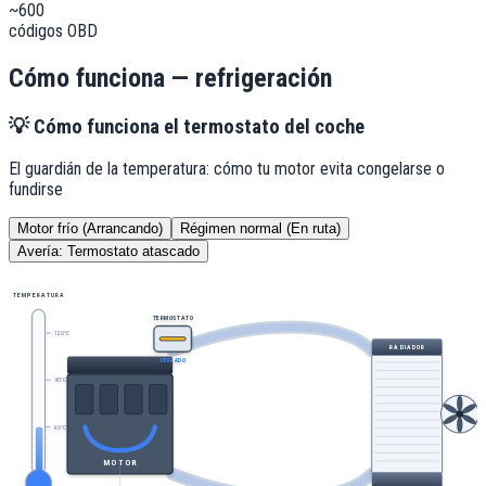
~
600
códigos OBD
Cómo funciona —
refrigeración
💡
Cómo funciona el termostato del coche
El guardián de la temperatura: cómo tu motor evita congelarse o
fundirse
Motor frío (Arrancando)
Régimen normal (En ruta)
Avería: Termostato atascado
TEMPERATURA
TERMOSTATO
120°C
RADIADOR
CERRADO
90°C
60°C
MOTOR