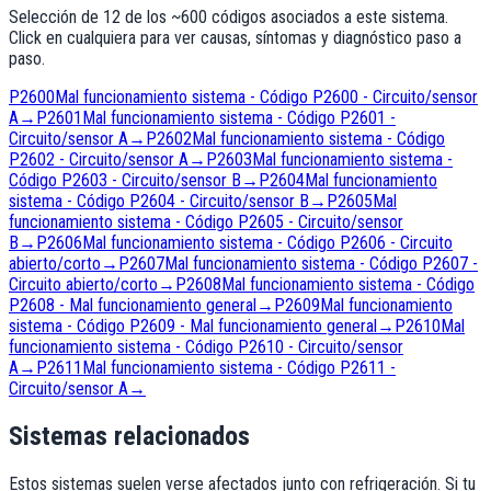
Selección de
12
de los ~
600
códigos asociados a este sistema.
Click en cualquiera para ver causas, síntomas y diagnóstico paso a
paso.
P2600
Mal funcionamiento sistema - Código P2600 - Circuito/sensor
A
→
P2601
Mal funcionamiento sistema - Código P2601 -
Circuito/sensor A
→
P2602
Mal funcionamiento sistema - Código
P2602 - Circuito/sensor A
→
P2603
Mal funcionamiento sistema -
Código P2603 - Circuito/sensor B
→
P2604
Mal funcionamiento
sistema - Código P2604 - Circuito/sensor B
→
P2605
Mal
funcionamiento sistema - Código P2605 - Circuito/sensor
B
→
P2606
Mal funcionamiento sistema - Código P2606 - Circuito
abierto/corto
→
P2607
Mal funcionamiento sistema - Código P2607 -
Circuito abierto/corto
→
P2608
Mal funcionamiento sistema - Código
P2608 - Mal funcionamiento general
→
P2609
Mal funcionamiento
sistema - Código P2609 - Mal funcionamiento general
→
P2610
Mal
funcionamiento sistema - Código P2610 - Circuito/sensor
A
→
P2611
Mal funcionamiento sistema - Código P2611 -
Circuito/sensor A
→
Sistemas relacionados
Estos sistemas suelen verse afectados junto con
refrigeración
. Si tu