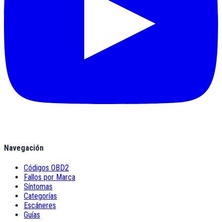
Navegación
Códigos OBD2
Fallos por Marca
Síntomas
Categorías
Escáneres
Guías