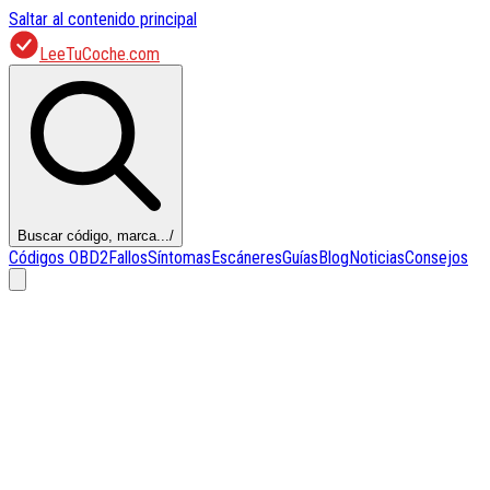
Saltar al contenido principal
LeeTuCoche.com
Buscar código, marca...
/
Códigos OBD2
Fallos
Síntomas
Escáneres
Guías
Blog
Noticias
Consejos