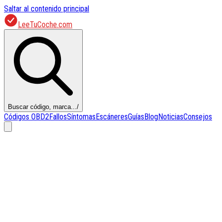
Saltar al contenido principal
LeeTuCoche.com
Buscar código, marca...
/
Códigos OBD2
Fallos
Síntomas
Escáneres
Guías
Blog
Noticias
Consejos