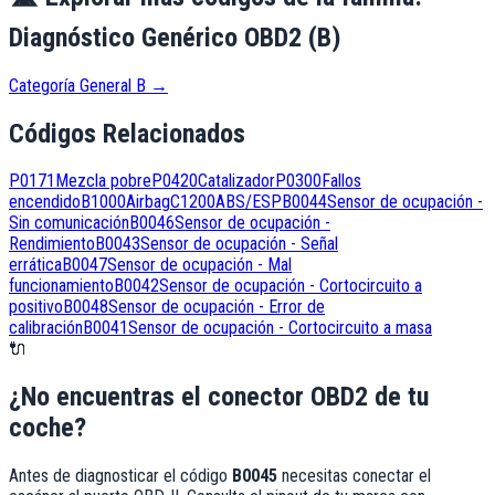
Diagnóstico Genérico OBD2 (B)
Categoría General B
→
Códigos Relacionados
P0171
Mezcla pobre
P0420
Catalizador
P0300
Fallos
encendido
B1000
Airbag
C1200
ABS/ESP
B0044
Sensor de ocupación -
Sin comunicación
B0046
Sensor de ocupación -
Rendimiento
B0043
Sensor de ocupación - Señal
errática
B0047
Sensor de ocupación - Mal
funcionamiento
B0042
Sensor de ocupación - Cortocircuito a
positivo
B0048
Sensor de ocupación - Error de
calibración
B0041
Sensor de ocupación - Cortocircuito a masa
🔌
¿No encuentras el conector OBD2 de tu
coche?
Antes de diagnosticar el código
B0045
necesitas conectar el