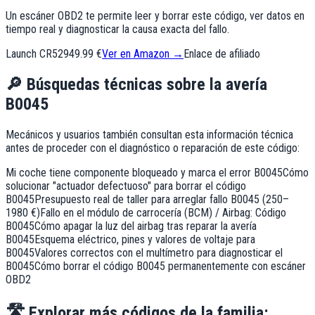
Un escáner OBD2 te permite leer y borrar este código, ver datos en
tiempo real y diagnosticar la causa exacta del fallo.
Launch CR529
49.99 €
Ver en Amazon →
Enlace de afiliado
🔎
Búsquedas técnicas sobre la avería
B0045
Mecánicos y usuarios también consultan esta información técnica
antes de proceder con el diagnóstico o reparación de este código:
Mi coche tiene componente bloqueado y marca el error B0045
Cómo
solucionar "actuador defectuoso" para borrar el código
B0045
Presupuesto real de taller para arreglar fallo B0045 (250–
1980 €)
Fallo en el módulo de carrocería (BCM) / Airbag: Código
B0045
Cómo apagar la luz del airbag tras reparar la avería
B0045
Esquema eléctrico, pines y valores de voltaje para
B0045
Valores correctos con el multímetro para diagnosticar el
B0045
Cómo borrar el código B0045 permanentemente con escáner
OBD2
🛣️
Explorar más códigos de la familia: