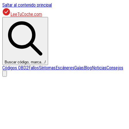
Saltar al contenido principal
LeeTuCoche.com
Buscar código, marca...
/
Códigos OBD2
Fallos
Síntomas
Escáneres
Guías
Blog
Noticias
Consejos