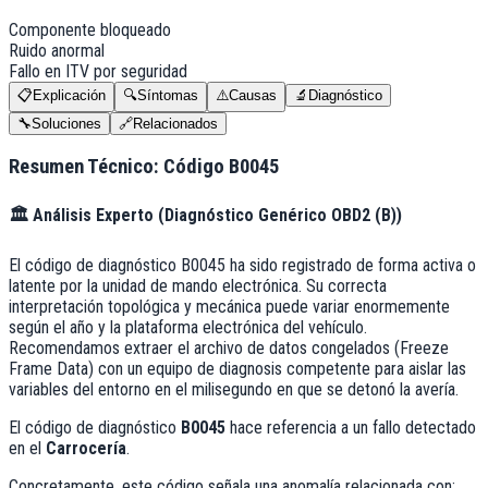
Componente bloqueado
Ruido anormal
Fallo en ITV por seguridad
📋
Explicación
🔍
Síntomas
⚠️
Causas
🔬
Diagnóstico
🔧
Soluciones
🔗
Relacionados
Resumen Técnico: Código
B0045
🏛️
Análisis Experto (
Diagnóstico Genérico OBD2 (B)
)
El código de diagnóstico B0045 ha sido registrado de forma activa o
latente por la unidad de mando electrónica. Su correcta
interpretación topológica y mecánica puede variar enormemente
según el año y la plataforma electrónica del vehículo.
Recomendamos extraer el archivo de datos congelados (Freeze
Frame Data) con un equipo de diagnosis competente para aislar las
variables del entorno en el milisegundo en que se detonó la avería.
El código de diagnóstico
B0045
hace referencia a un fallo detectado
en el
Carrocería
.
Concretamente, este código señala una anomalía relacionada con: