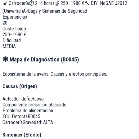
💺
Carrocería
⏱
2–4 horas
💰
250–1980 €
🔨 DIY:
No
SAE J2012
(Universal)
Airbags y Sistemas de Seguridad
Experiencias
20
Coste típico
250–1980 €
Dificultad
MEDIA
🕸️
Mapa de Diagnóstico (
B0045
)
Ecosistema de la avería: Causas y efectos principales.
Causas (Origen)
Actuador defectuoso
Componente mecánico atascado
Problema de alimentación
ECU Detecta
B0045
Carrocería
Gravedad:
ALTA
Síntomas (Efecto)