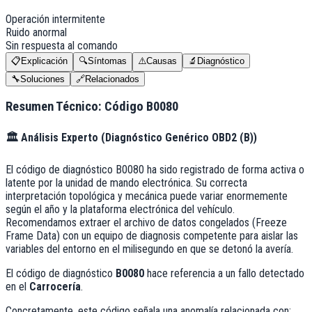
Operación intermitente
Ruido anormal
Sin respuesta al comando
📋
Explicación
🔍
Síntomas
⚠️
Causas
🔬
Diagnóstico
🔧
Soluciones
🔗
Relacionados
Resumen Técnico: Código
B0080
🏛️
Análisis Experto (
Diagnóstico Genérico OBD2 (B)
)
El código de diagnóstico B0080 ha sido registrado de forma activa o
latente por la unidad de mando electrónica. Su correcta
interpretación topológica y mecánica puede variar enormemente
según el año y la plataforma electrónica del vehículo.
Recomendamos extraer el archivo de datos congelados (Freeze
Frame Data) con un equipo de diagnosis competente para aislar las
variables del entorno en el milisegundo en que se detonó la avería.
El código de diagnóstico
B0080
hace referencia a un fallo detectado
en el
Carrocería
.
Concretamente, este código señala una anomalía relacionada con: