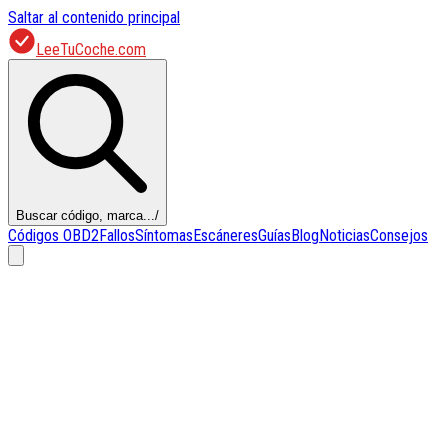
Saltar al contenido principal
LeeTuCoche.com
Buscar código, marca...
/
Códigos OBD2
Fallos
Síntomas
Escáneres
Guías
Blog
Noticias
Consejos