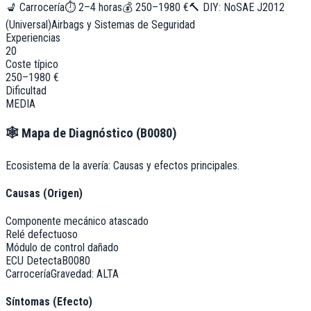
💺
Carrocería
⏱
2–4 horas
💰
250–1980 €
🔨 DIY:
No
SAE J2012
(Universal)
Airbags y Sistemas de Seguridad
Experiencias
20
Coste típico
250–1980 €
Dificultad
MEDIA
🕸️
Mapa de Diagnóstico (
B0080
)
Ecosistema de la avería: Causas y efectos principales.
Causas (Origen)
Componente mecánico atascado
Relé defectuoso
Módulo de control dañado
ECU Detecta
B0080
Carrocería
Gravedad:
ALTA
Síntomas (Efecto)