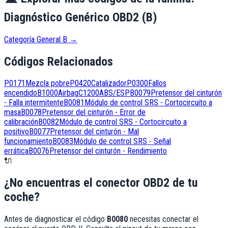
Diagnóstico Genérico OBD2 (B)
Categoría General B
→
Códigos Relacionados
P0171
Mezcla pobre
P0420
Catalizador
P0300
Fallos
encendido
B1000
Airbag
C1200
ABS/ESP
B0079
Pretensor del cinturón
- Falla intermitente
B0081
Módulo de control SRS - Cortocircuito a
masa
B0078
Pretensor del cinturón - Error de
calibración
B0082
Módulo de control SRS - Cortocircuito a
positivo
B0077
Pretensor del cinturón - Mal
funcionamiento
B0083
Módulo de control SRS - Señal
errática
B0076
Pretensor del cinturón - Rendimiento
🔌
¿No encuentras el conector OBD2 de tu
coche?
Antes de diagnosticar el código
B0080
necesitas conectar el