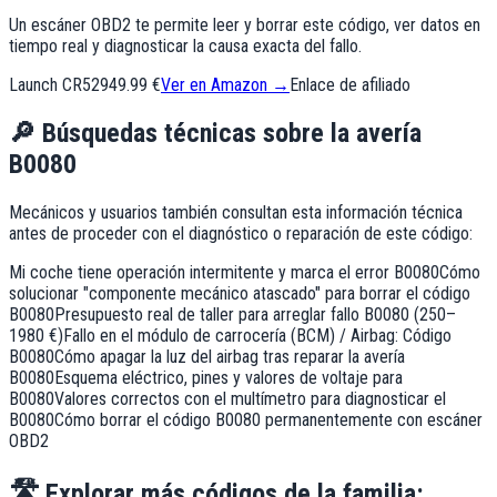
Un escáner OBD2 te permite leer y borrar este código, ver datos en
tiempo real y diagnosticar la causa exacta del fallo.
Launch CR529
49.99 €
Ver en Amazon →
Enlace de afiliado
🔎
Búsquedas técnicas sobre la avería
B0080
Mecánicos y usuarios también consultan esta información técnica
antes de proceder con el diagnóstico o reparación de este código:
Mi coche tiene operación intermitente y marca el error B0080
Cómo
solucionar "componente mecánico atascado" para borrar el código
B0080
Presupuesto real de taller para arreglar fallo B0080 (250–
1980 €)
Fallo en el módulo de carrocería (BCM) / Airbag: Código
B0080
Cómo apagar la luz del airbag tras reparar la avería
B0080
Esquema eléctrico, pines y valores de voltaje para
B0080
Valores correctos con el multímetro para diagnosticar el
B0080
Cómo borrar el código B0080 permanentemente con escáner
OBD2
🛣️
Explorar más códigos de la familia: