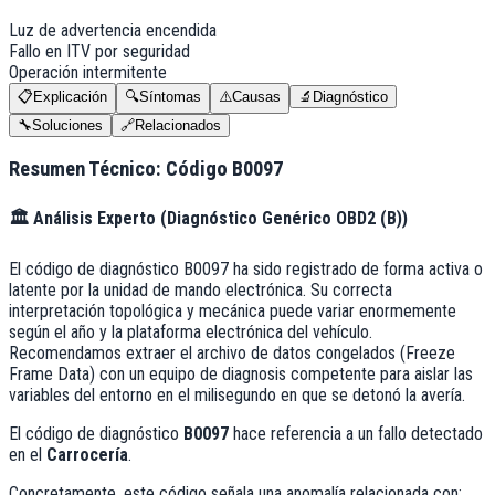
Luz de advertencia encendida
Fallo en ITV por seguridad
Operación intermitente
📋
Explicación
🔍
Síntomas
⚠️
Causas
🔬
Diagnóstico
🔧
Soluciones
🔗
Relacionados
Resumen Técnico: Código
B0097
🏛️
Análisis Experto (
Diagnóstico Genérico OBD2 (B)
)
El código de diagnóstico B0097 ha sido registrado de forma activa o
latente por la unidad de mando electrónica. Su correcta
interpretación topológica y mecánica puede variar enormemente
según el año y la plataforma electrónica del vehículo.
Recomendamos extraer el archivo de datos congelados (Freeze
Frame Data) con un equipo de diagnosis competente para aislar las
variables del entorno en el milisegundo en que se detonó la avería.
El código de diagnóstico
B0097
hace referencia a un fallo detectado
en el
Carrocería
.
Concretamente, este código señala una anomalía relacionada con: