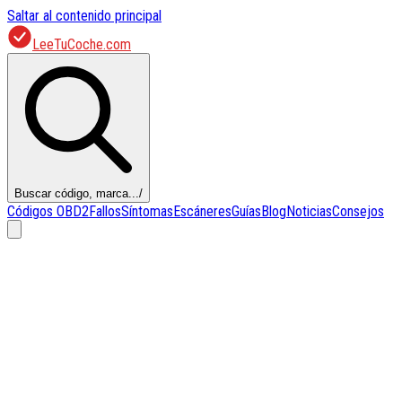
Saltar al contenido principal
LeeTuCoche.com
Buscar código, marca...
/
Códigos OBD2
Fallos
Síntomas
Escáneres
Guías
Blog
Noticias
Consejos