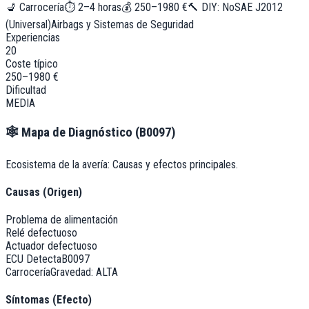
💺
Carrocería
⏱
2–4 horas
💰
250–1980 €
🔨 DIY:
No
SAE J2012
(Universal)
Airbags y Sistemas de Seguridad
Experiencias
20
Coste típico
250–1980 €
Dificultad
MEDIA
🕸️
Mapa de Diagnóstico (
B0097
)
Ecosistema de la avería: Causas y efectos principales.
Causas (Origen)
Problema de alimentación
Relé defectuoso
Actuador defectuoso
ECU Detecta
B0097
Carrocería
Gravedad:
ALTA
Síntomas (Efecto)