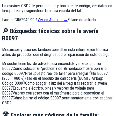
Un escáner OBD2 te permite leer y borrar este código, ver datos en
tiempo real y diagnosticar la causa exacta del fallo.
Launch CR529
49.99 €
Ver en Amazon →
Enlace de afiliado
🔎
Búsquedas técnicas sobre la avería
B0097
Mecánicos y usuarios también consultan esta información técnica
antes de proceder con el diagnóstico o reparación de este código:
Mi coche tiene luz de advertencia encendida y marca el error
B0097
Cómo solucionar "problema de alimentación" para borrar el
código B0097
Presupuesto real de taller para arreglar fallo B0097
(250–1980 €)
Fallo en el módulo de carrocería (BCM) / Airbag:
Código B0097
Cómo apagar la luz del airbag tras reparar la avería
B0097
Esquema eléctrico, pines y valores de voltaje para
B0097
Valores correctos con el multímetro para diagnosticar el
B0097
Cómo borrar el código B0097 permanentemente con escáner
OBD2
🛣️
Explorar más códigos de la familia: