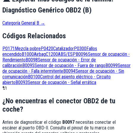
Diagnóstico Genérico OBD2 (B)
Categoría General B
→
Códigos Relacionados
P0171
Mezcla pobre
P0420
Catalizador
P0300
Fallos
encendido
B1000
Airbag
C1200
ABS/ESP
B0096
Sensor de ocupación -
Rendimiento
B0098
Sensor de ocupación - Error de
calibración
B0095
Sensor de ocupación - Fuera de rango
B0099
Sensor
de ocupación - Falla intermitente
B0094
Sensor de ocupación - Sin
comunicación
B0100
Control del asiento eléctrico - Circuito
abierto
B0093
Sensor de ocupación - Señal errática
🔌
¿No encuentras el conector OBD2 de tu
coche?
Antes de diagnosticar el código
B0097
necesitas conectar el
escáner al puerto OBD-II. Consulta el pinout de tu marca con