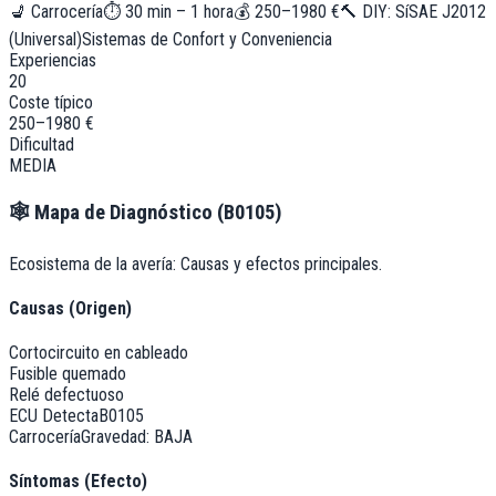
💺
Carrocería
⏱
30 min – 1 hora
💰
250–1980 €
🔨 DIY:
Sí
SAE J2012
(Universal)
Sistemas de Confort y Conveniencia
Experiencias
20
Coste típico
250–1980 €
Dificultad
MEDIA
🕸️
Mapa de Diagnóstico (
B0105
)
Ecosistema de la avería: Causas y efectos principales.
Causas (Origen)
Cortocircuito en cableado
Fusible quemado
Relé defectuoso
ECU Detecta
B0105
Carrocería
Gravedad:
BAJA
Síntomas (Efecto)