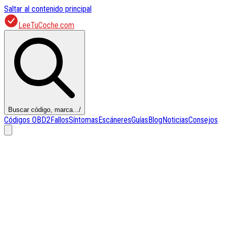
Saltar al contenido principal
LeeTuCoche.com
Buscar código, marca...
/
Códigos OBD2
Fallos
Síntomas
Escáneres
Guías
Blog
Noticias
Consejos