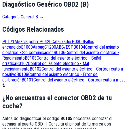
Diagnóstico Genérico OBD2 (B)
Categoría General B
→
Códigos Relacionados
P0171
Mezcla pobre
P0420
Catalizador
P0300
Fallos
encendido
B1000
Airbag
C1200
ABS/ESP
B0104
Control del asiento
eléctrico - Sin comunicación
B0106
Control del asiento eléctrico -
Rendimiento
B0103
Control del asiento eléctrico - Señal
errática
B0107
Control del asiento eléctrico - Mal
funcionamiento
B0102
Control del asiento eléctrico - Cortocircuito a
positivo
B0108
Control del asiento eléctrico - Error de
calibración
B0101
Control del asiento eléctrico - Cortocircuito a masa
🔌
¿No encuentras el conector OBD2 de tu
coche?
Antes de diagnosticar el código
B0105
necesitas conectar el
escáner al puerto OBD-II. Consulta el pinout de tu marca con