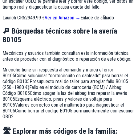
Un escáner OBD2 te permite leer y borrar este código, ver datos en
tiempo real y diagnosticar la causa exacta del fallo.
Launch CR529
49.99 €
Ver en Amazon →
Enlace de afiliado
🔎
Búsquedas técnicas sobre la avería
B0105
Mecánicos y usuarios también consultan esta información técnica
antes de proceder con el diagnóstico o reparación de este código:
Mi coche tiene sin respuesta al comando y marca el error
B0105
Cómo solucionar "cortocircuito en cableado" para borrar el
código B0105
Presupuesto real de taller para arreglar fallo B0105
(250–1980 €)
Fallo en el módulo de carrocería (BCM) / Airbag:
Código B0105
Cómo apagar la luz del airbag tras reparar la avería
B0105
Esquema eléctrico, pines y valores de voltaje para
B0105
Valores correctos con el multímetro para diagnosticar el
B0105
Cómo borrar el código B0105 permanentemente con escáner
OBD2
🛣️
Explorar más códigos de la familia: