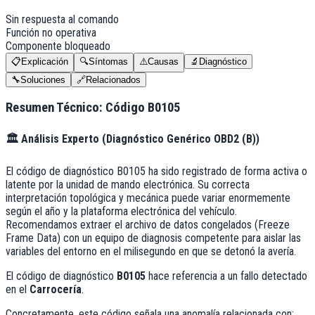
Sin respuesta al comando
Función no operativa
Componente bloqueado
📋
Explicación
🔍
Síntomas
⚠️
Causas
🔬
Diagnóstico
🔧
Soluciones
🔗
Relacionados
Resumen Técnico: Código
B0105
🏛️
Análisis Experto (
Diagnóstico Genérico OBD2 (B)
)
El código de diagnóstico B0105 ha sido registrado de forma activa o
latente por la unidad de mando electrónica. Su correcta
interpretación topológica y mecánica puede variar enormemente
según el año y la plataforma electrónica del vehículo.
Recomendamos extraer el archivo de datos congelados (Freeze
Frame Data) con un equipo de diagnosis competente para aislar las
variables del entorno en el milisegundo en que se detonó la avería.
El código de diagnóstico
B0105
hace referencia a un fallo detectado
en el
Carrocería
.
Concretamente, este código señala una anomalía relacionada con: