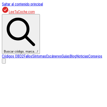
Saltar al contenido principal
LeeTuCoche.com
Buscar código, marca...
/
Códigos OBD2
Fallos
Síntomas
Escáneres
Guías
Blog
Noticias
Consejos