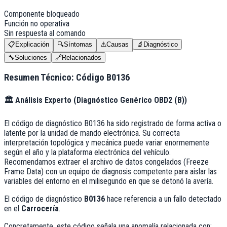
Componente bloqueado
Función no operativa
Sin respuesta al comando
📋
Explicación
🔍
Síntomas
⚠️
Causas
🔬
Diagnóstico
🔧
Soluciones
🔗
Relacionados
Resumen Técnico: Código
B0136
🏛️
Análisis Experto (
Diagnóstico Genérico OBD2 (B)
)
El código de diagnóstico B0136 ha sido registrado de forma activa o
latente por la unidad de mando electrónica. Su correcta
interpretación topológica y mecánica puede variar enormemente
según el año y la plataforma electrónica del vehículo.
Recomendamos extraer el archivo de datos congelados (Freeze
Frame Data) con un equipo de diagnosis competente para aislar las
variables del entorno en el milisegundo en que se detonó la avería.
El código de diagnóstico
B0136
hace referencia a un fallo detectado
en el
Carrocería
.
Concretamente, este código señala una anomalía relacionada con: