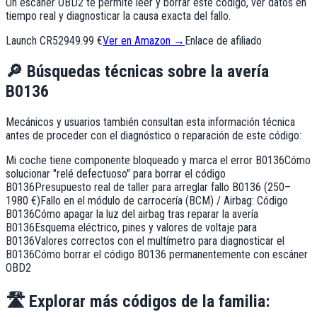
Un escáner OBD2 te permite leer y borrar este código, ver datos en
tiempo real y diagnosticar la causa exacta del fallo.
Launch CR529
49.99 €
Ver en Amazon →
Enlace de afiliado
🔎
Búsquedas técnicas sobre la avería
B0136
Mecánicos y usuarios también consultan esta información técnica
antes de proceder con el diagnóstico o reparación de este código:
Mi coche tiene componente bloqueado y marca el error B0136
Cómo
solucionar "relé defectuoso" para borrar el código
B0136
Presupuesto real de taller para arreglar fallo B0136 (250–
1980 €)
Fallo en el módulo de carrocería (BCM) / Airbag: Código
B0136
Cómo apagar la luz del airbag tras reparar la avería
B0136
Esquema eléctrico, pines y valores de voltaje para
B0136
Valores correctos con el multímetro para diagnosticar el
B0136
Cómo borrar el código B0136 permanentemente con escáner
OBD2
🛣️
Explorar más códigos de la familia: