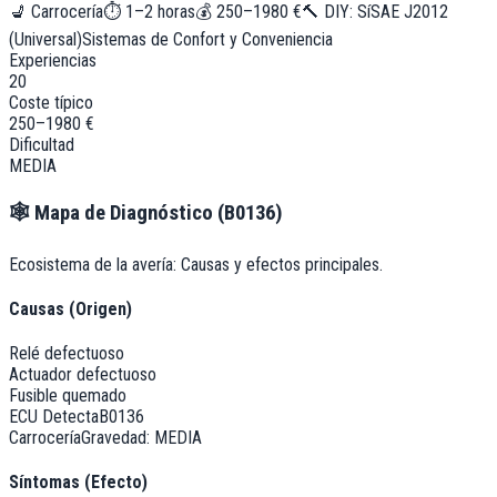
💺
Carrocería
⏱
1–2 horas
💰
250–1980 €
🔨 DIY:
Sí
SAE J2012
(Universal)
Sistemas de Confort y Conveniencia
Experiencias
20
Coste típico
250–1980 €
Dificultad
MEDIA
🕸️
Mapa de Diagnóstico (
B0136
)
Ecosistema de la avería: Causas y efectos principales.
Causas (Origen)
Relé defectuoso
Actuador defectuoso
Fusible quemado
ECU Detecta
B0136
Carrocería
Gravedad:
MEDIA
Síntomas (Efecto)