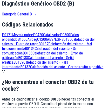
Diagnóstico Genérico OBD2 (B)
Categoría General B
→
Códigos Relacionados
P0171
Mezcla pobre
P0420
Catalizador
P0300
Fallos
encendido
B1000
Airbag
C1200
ABS/ESP
B0135
Calefacción del
asiento - Fuera de rango
B0137
Calefacción del asiento - Mal
funcionamiento
B0134
Calefacción del asiento - Sin
comunicación
B0138
Calefacción del asiento - Error de
calibración
B0133
Calefacción del asiento - Señal
errática
B0139
Calefacción del asiento - Falla
intermitente
B0132
Calefacción del asiento - Cortocircuito a positivo
🔌
¿No encuentras el conector OBD2 de tu
coche?
Antes de diagnosticar el código
B0136
necesitas conectar el
escáner al puerto OBD-II. Consulta el pinout de tu marca con