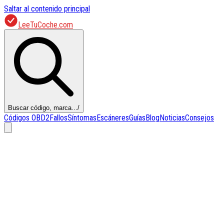
Saltar al contenido principal
LeeTuCoche.com
Buscar código, marca...
/
Códigos OBD2
Fallos
Síntomas
Escáneres
Guías
Blog
Noticias
Consejos