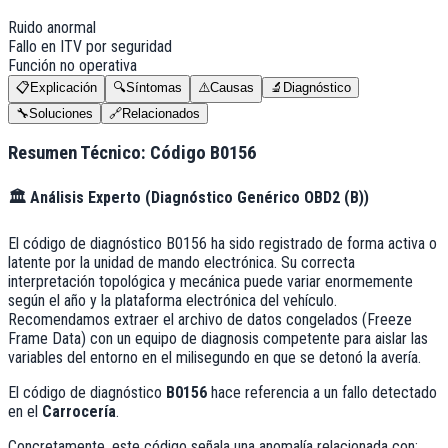
Ruido anormal
Fallo en ITV por seguridad
Función no operativa
📋
Explicación
🔍
Síntomas
⚠️
Causas
🔬
Diagnóstico
🔧
Soluciones
🔗
Relacionados
Resumen Técnico: Código
B0156
🏛️
Análisis Experto (
Diagnóstico Genérico OBD2 (B)
)
El código de diagnóstico B0156 ha sido registrado de forma activa o
latente por la unidad de mando electrónica. Su correcta
interpretación topológica y mecánica puede variar enormemente
según el año y la plataforma electrónica del vehículo.
Recomendamos extraer el archivo de datos congelados (Freeze
Frame Data) con un equipo de diagnosis competente para aislar las
variables del entorno en el milisegundo en que se detonó la avería.
El código de diagnóstico
B0156
hace referencia a un fallo detectado
en el
Carrocería
.
Concretamente, este código señala una anomalía relacionada con: