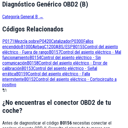
Diagnóstico Genérico OBD2 (B)
Categoría General B
→
Códigos Relacionados
P0171
Mezcla pobre
P0420
Catalizador
P0300
Fallos
encendido
B1000
Airbag
C1200
ABS/ESP
B0155
Control del asiento
eléctrico - Fuera de rango
B0157
Control del asiento eléctrico - Mal
funcionamiento
B0154
Control del asiento eléctrico - Sin
comunicación
B0158
Control del asiento eléctrico - Error de
calibración
B0153
Control del asiento eléctrico - Señal
errática
B0159
Control del asiento eléctrico - Falla
intermitente
B0152
Control del asiento eléctrico - Cortocircuito a
positivo
🔌
¿No encuentras el conector OBD2 de tu
coche?
Antes de diagnosticar el código
B0156
necesitas conectar el