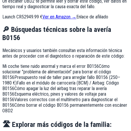
Un escáner OBD2 te permite leer y borrar este código, ver datos en
tiempo real y diagnosticar la causa exacta del fallo.
Launch CR529
49.99 €
Ver en Amazon →
Enlace de afiliado
🔎
Búsquedas técnicas sobre la avería
B0156
Mecánicos y usuarios también consultan esta información técnica
antes de proceder con el diagnóstico o reparación de este código:
Mi coche tiene ruido anormal y marca el error B0156
Cómo
solucionar "problema de alimentación" para borrar el código
B0156
Presupuesto real de taller para arreglar fallo B0156 (250–
1980 €)
Fallo en el módulo de carrocería (BCM) / Airbag: Código
B0156
Cómo apagar la luz del airbag tras reparar la avería
B0156
Esquema eléctrico, pines y valores de voltaje para
B0156
Valores correctos con el multímetro para diagnosticar el
B0156
Cómo borrar el código B0156 permanentemente con escáner
OBD2
🛣️
Explorar más códigos de la familia: