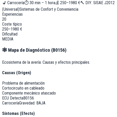
💺
Carrocería
⏱
30 min – 1 hora
💰
250–1980 €
🔨 DIY:
Sí
SAE J2012
(Universal)
Sistemas de Confort y Conveniencia
Experiencias
20
Coste típico
250–1980 €
Dificultad
MEDIA
🕸️
Mapa de Diagnóstico (
B0156
)
Ecosistema de la avería: Causas y efectos principales.
Causas (Origen)
Problema de alimentación
Cortocircuito en cableado
Componente mecánico atascado
ECU Detecta
B0156
Carrocería
Gravedad:
BAJA
Síntomas (Efecto)