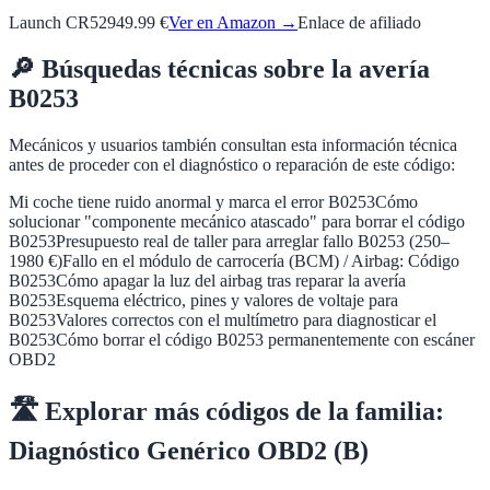
Launch CR529
49.99 €
Ver en Amazon →
Enlace de afiliado
🔎
Búsquedas técnicas sobre la avería
B0253
Mecánicos y usuarios también consultan esta información técnica
antes de proceder con el diagnóstico o reparación de este código:
Mi coche tiene ruido anormal y marca el error B0253
Cómo
solucionar "componente mecánico atascado" para borrar el código
B0253
Presupuesto real de taller para arreglar fallo B0253 (250–
1980 €)
Fallo en el módulo de carrocería (BCM) / Airbag: Código
B0253
Cómo apagar la luz del airbag tras reparar la avería
B0253
Esquema eléctrico, pines y valores de voltaje para
B0253
Valores correctos con el multímetro para diagnosticar el
B0253
Cómo borrar el código B0253 permanentemente con escáner
OBD2
🛣️
Explorar más códigos de la familia:
Diagnóstico Genérico OBD2 (B)