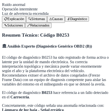
Ruido anormal
Operación intermitente
Luz de advertencia encendida
📋
Explicación
🔍
Síntomas
⚠️
Causas
🔬
Diagnóstico
🔧
Soluciones
🔗
Relacionados
Resumen Técnico: Código
B0253
🏛️
Análisis Experto (
Diagnóstico Genérico OBD2 (B)
)
El código de diagnóstico B0253 ha sido registrado de forma activa o
latente por la unidad de mando electrónica. Su correcta
interpretación topológica y mecánica puede variar enormemente
según el año y la plataforma electrónica del vehículo.
Recomendamos extraer el archivo de datos congelados (Freeze
Frame Data) con un equipo de diagnosis competente para aislar las
variables del entorno en el milisegundo en que se detonó la avería.
El código de diagnóstico
B0253
hace referencia a un fallo detectado
en el
Carrocería
.
Concretamente, este código señala una anomalía relacionada con:
Lámpara de luz baja - Señal errática
.