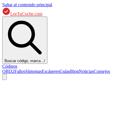
Saltar al contenido principal
LeeTuCoche.com
Buscar código, marca...
/
Códigos
OBD2
Fallos
Síntomas
Escáneres
Guías
Blog
Noticias
Consejos