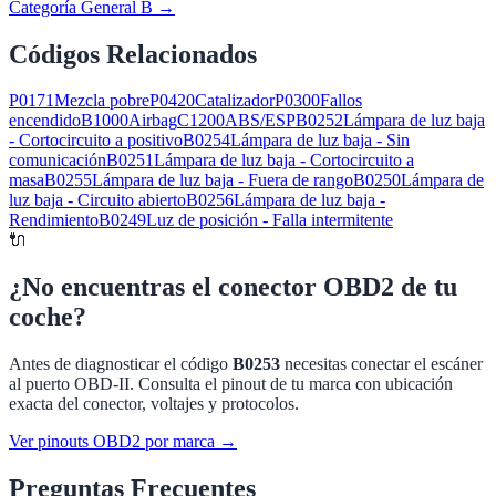
Categoría General B
→
Códigos Relacionados
P0171
Mezcla pobre
P0420
Catalizador
P0300
Fallos
encendido
B1000
Airbag
C1200
ABS/ESP
B0252
Lámpara de luz baja
- Cortocircuito a positivo
B0254
Lámpara de luz baja - Sin
comunicación
B0251
Lámpara de luz baja - Cortocircuito a
masa
B0255
Lámpara de luz baja - Fuera de rango
B0250
Lámpara de
luz baja - Circuito abierto
B0256
Lámpara de luz baja -
Rendimiento
B0249
Luz de posición - Falla intermitente
🔌
¿No encuentras el conector OBD2 de tu
coche?
Antes de diagnosticar el código
B0253
necesitas conectar el escáner
al puerto OBD-II. Consulta el pinout de tu marca con ubicación
exacta del conector, voltajes y protocolos.
Ver pinouts OBD2 por marca →
Preguntas Frecuentes