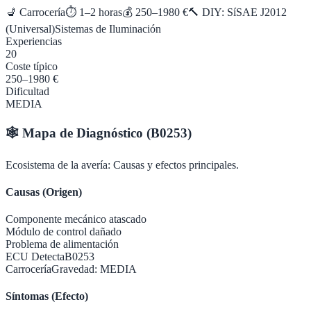
💺
Carrocería
⏱
1–2 horas
💰
250–1980 €
🔨 DIY:
Sí
SAE J2012
(Universal)
Sistemas de Iluminación
Experiencias
20
Coste típico
250–1980 €
Dificultad
MEDIA
🕸️
Mapa de Diagnóstico (
B0253
)
Ecosistema de la avería: Causas y efectos principales.
Causas (Origen)
Componente mecánico atascado
Módulo de control dañado
Problema de alimentación
ECU Detecta
B0253
Carrocería
Gravedad:
MEDIA
Síntomas (Efecto)