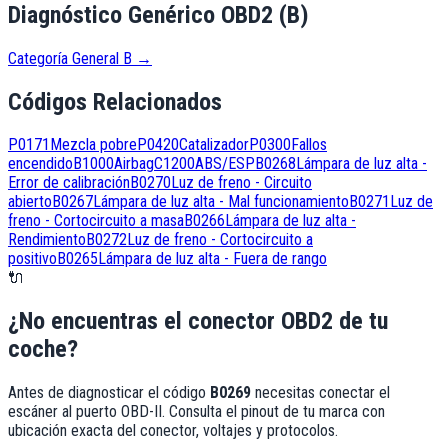
Diagnóstico Genérico OBD2 (B)
Categoría General B
→
Códigos Relacionados
P0171
Mezcla pobre
P0420
Catalizador
P0300
Fallos
encendido
B1000
Airbag
C1200
ABS/ESP
B0268
Lámpara de luz alta -
Error de calibración
B0270
Luz de freno - Circuito
abierto
B0267
Lámpara de luz alta - Mal funcionamiento
B0271
Luz de
freno - Cortocircuito a masa
B0266
Lámpara de luz alta -
Rendimiento
B0272
Luz de freno - Cortocircuito a
positivo
B0265
Lámpara de luz alta - Fuera de rango
🔌
¿No encuentras el conector OBD2 de tu
coche?
Antes de diagnosticar el código
B0269
necesitas conectar el
escáner al puerto OBD-II. Consulta el pinout de tu marca con
ubicación exacta del conector, voltajes y protocolos.