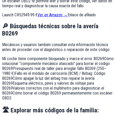
Un escáner OBD2 te permite leer y borrar este código, ver datos en
tiempo real y diagnosticar la causa exacta del fallo.
Launch CR529
49.99 €
Ver en Amazon →
Enlace de afiliado
🔎
Búsquedas técnicas sobre la avería
B0269
Mecánicos y usuarios también consultan esta información técnica
antes de proceder con el diagnóstico o reparación de este código:
Mi coche tiene componente bloqueado y marca el error B0269
Cómo
solucionar "componente mecánico atascado" para borrar el código
B0269
Presupuesto real de taller para arreglar fallo B0269 (250–
1980 €)
Fallo en el módulo de carrocería (BCM) / Airbag: Código
B0269
Cómo apagar la luz del airbag tras reparar la avería
B0269
Esquema eléctrico, pines y valores de voltaje para
B0269
Valores correctos con el multímetro para diagnosticar el
B0269
Cómo borrar el código B0269 permanentemente con escáner
OBD2
🛣️
Explorar más códigos de la familia: