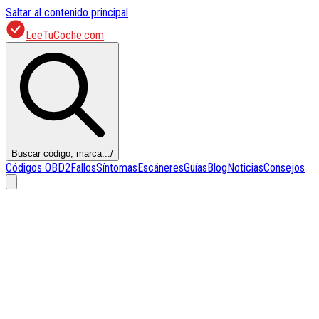
Saltar al contenido principal
LeeTuCoche.com
Buscar código, marca...
/
Códigos OBD2
Fallos
Síntomas
Escáneres
Guías
Blog
Noticias
Consejos