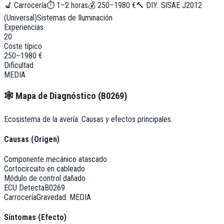
💺
Carrocería
⏱
1–2 horas
💰
250–1980 €
🔨 DIY:
Sí
SAE J2012
(Universal)
Sistemas de Iluminación
Experiencias
20
Coste típico
250–1980 €
Dificultad
MEDIA
🕸️
Mapa de Diagnóstico (
B0269
)
Ecosistema de la avería: Causas y efectos principales.
Causas (Origen)
Componente mecánico atascado
Cortocircuito en cableado
Módulo de control dañado
ECU Detecta
B0269
Carrocería
Gravedad:
MEDIA
Síntomas (Efecto)