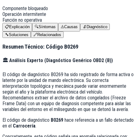
Componente bloqueado
Operación intermitente
Función no operativa
📋
Explicación
🔍
Síntomas
⚠️
Causas
🔬
Diagnóstico
🔧
Soluciones
🔗
Relacionados
Resumen Técnico: Código
B0269
🏛️
Análisis Experto (
Diagnóstico Genérico OBD2 (B)
)
El código de diagnóstico B0269 ha sido registrado de forma activa o
latente por la unidad de mando electrónica. Su correcta
interpretación topológica y mecánica puede variar enormemente
según el año y la plataforma electrónica del vehículo.
Recomendamos extraer el archivo de datos congelados (Freeze
Frame Data) con un equipo de diagnosis competente para aislar las
variables del entorno en el milisegundo en que se detonó la avería.
El código de diagnóstico
B0269
hace referencia a un fallo detectado
en el
Carrocería
.
Concretamente, este código señala una anomalía relacionada con: