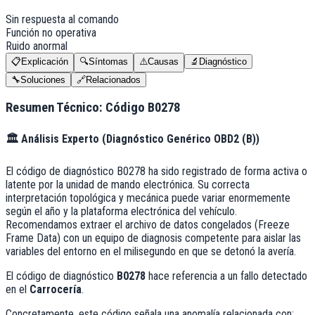
Sin respuesta al comando
Función no operativa
Ruido anormal
📋
Explicación
🔍
Síntomas
⚠️
Causas
🔬
Diagnóstico
🔧
Soluciones
🔗
Relacionados
Resumen Técnico: Código
B0278
🏛️
Análisis Experto (
Diagnóstico Genérico OBD2 (B)
)
El código de diagnóstico B0278 ha sido registrado de forma activa o
latente por la unidad de mando electrónica. Su correcta
interpretación topológica y mecánica puede variar enormemente
según el año y la plataforma electrónica del vehículo.
Recomendamos extraer el archivo de datos congelados (Freeze
Frame Data) con un equipo de diagnosis competente para aislar las
variables del entorno en el milisegundo en que se detonó la avería.
El código de diagnóstico
B0278
hace referencia a un fallo detectado
en el
Carrocería
.
Concretamente, este código señala una anomalía relacionada con: