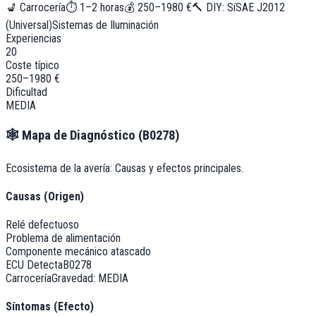
💺
Carrocería
⏱
1–2 horas
💰
250–1980 €
🔨 DIY:
Sí
SAE J2012
(Universal)
Sistemas de Iluminación
Experiencias
20
Coste típico
250–1980 €
Dificultad
MEDIA
🕸️
Mapa de Diagnóstico (
B0278
)
Ecosistema de la avería: Causas y efectos principales.
Causas (Origen)
Relé defectuoso
Problema de alimentación
Componente mecánico atascado
ECU Detecta
B0278
Carrocería
Gravedad:
MEDIA
Síntomas (Efecto)