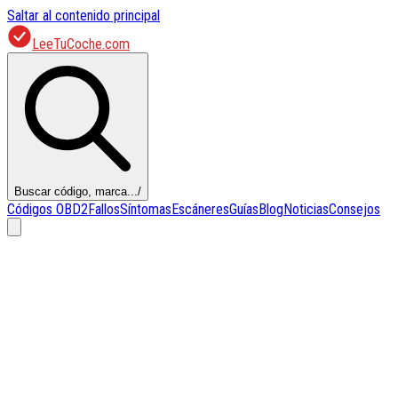
Saltar al contenido principal
LeeTuCoche.com
Buscar código, marca...
/
Códigos OBD2
Fallos
Síntomas
Escáneres
Guías
Blog
Noticias
Consejos