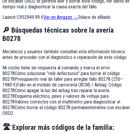
Un escáner OBD2 te permite leer y borrar este código, ver datos en
tiempo real y diagnosticar la causa exacta del fallo.
Launch CR529
49.99 €
Ver en Amazon →
Enlace de afiliado
🔎
Búsquedas técnicas sobre la avería
B0278
Mecánicos y usuarios también consultan esta información técnica
antes de proceder con el diagnóstico o reparación de este código:
Mi coche tiene sin respuesta al comando y marca el error
B0278
Cómo solucionar "relé defectuoso" para borrar el código
B0278
Presupuesto real de taller para arreglar fallo B0278 (250–
1980 €)
Fallo en el módulo de carrocería (BCM) / Airbag: Código
B0278
Cómo apagar la luz del airbag tras reparar la avería
B0278
Esquema eléctrico, pines y valores de voltaje para
B0278
Valores correctos con el multímetro para diagnosticar el
B0278
Cómo borrar el código B0278 permanentemente con escáner
OBD2
🛣️
Explorar más códigos de la familia: