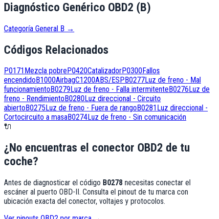
Diagnóstico Genérico OBD2 (B)
Categoría General B
→
Códigos Relacionados
P0171
Mezcla pobre
P0420
Catalizador
P0300
Fallos
encendido
B1000
Airbag
C1200
ABS/ESP
B0277
Luz de freno - Mal
funcionamiento
B0279
Luz de freno - Falla intermitente
B0276
Luz de
freno - Rendimiento
B0280
Luz direccional - Circuito
abierto
B0275
Luz de freno - Fuera de rango
B0281
Luz direccional -
Cortocircuito a masa
B0274
Luz de freno - Sin comunicación
🔌
¿No encuentras el conector OBD2 de tu
coche?
Antes de diagnosticar el código
B0278
necesitas conectar el
escáner al puerto OBD-II. Consulta el pinout de tu marca con
ubicación exacta del conector, voltajes y protocolos.
Ver pinouts OBD2 por marca →