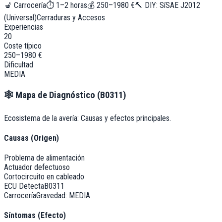
💺
Carrocería
⏱
1–2 horas
💰
250–1980 €
🔨 DIY:
Sí
SAE J2012
(Universal)
Cerraduras y Accesos
Experiencias
20
Coste típico
250–1980 €
Dificultad
MEDIA
🕸️
Mapa de Diagnóstico (
B0311
)
Ecosistema de la avería: Causas y efectos principales.
Causas (Origen)
Problema de alimentación
Actuador defectuoso
Cortocircuito en cableado
ECU Detecta
B0311
Carrocería
Gravedad:
MEDIA
Síntomas (Efecto)