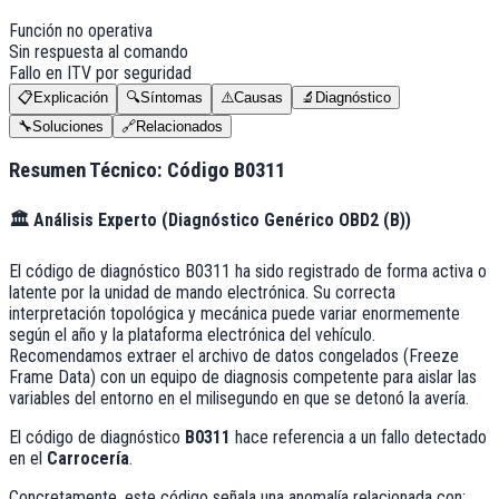
Función no operativa
Sin respuesta al comando
Fallo en ITV por seguridad
📋
Explicación
🔍
Síntomas
⚠️
Causas
🔬
Diagnóstico
🔧
Soluciones
🔗
Relacionados
Resumen Técnico: Código
B0311
🏛️
Análisis Experto (
Diagnóstico Genérico OBD2 (B)
)
El código de diagnóstico B0311 ha sido registrado de forma activa o
latente por la unidad de mando electrónica. Su correcta
interpretación topológica y mecánica puede variar enormemente
según el año y la plataforma electrónica del vehículo.
Recomendamos extraer el archivo de datos congelados (Freeze
Frame Data) con un equipo de diagnosis competente para aislar las
variables del entorno en el milisegundo en que se detonó la avería.
El código de diagnóstico
B0311
hace referencia a un fallo detectado
en el
Carrocería
.
Concretamente, este código señala una anomalía relacionada con: