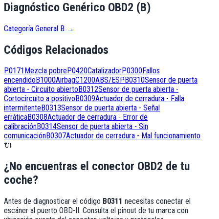
Diagnóstico Genérico OBD2 (B)
Categoría General B
→
Códigos Relacionados
P0171
Mezcla pobre
P0420
Catalizador
P0300
Fallos
encendido
B1000
Airbag
C1200
ABS/ESP
B0310
Sensor de puerta
abierta - Circuito abierto
B0312
Sensor de puerta abierta -
Cortocircuito a positivo
B0309
Actuador de cerradura - Falla
intermitente
B0313
Sensor de puerta abierta - Señal
errática
B0308
Actuador de cerradura - Error de
calibración
B0314
Sensor de puerta abierta - Sin
comunicación
B0307
Actuador de cerradura - Mal funcionamiento
🔌
¿No encuentras el conector OBD2 de tu
coche?
Antes de diagnosticar el código
B0311
necesitas conectar el
escáner al puerto OBD-II. Consulta el pinout de tu marca con