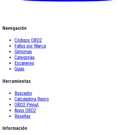
Navegación
Códigos OBD2
Fallos por Marca
Síntomas
Categorías
Escáneres
Guías
Herramientas
Buscador
Calculadora Repro
OBD2 Pinout
Apps OBD2
Reseñas
Información