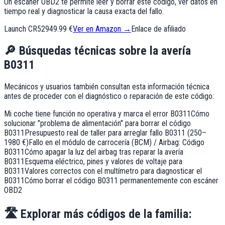
Un escáner OBD2 te permite leer y borrar este código, ver datos en
tiempo real y diagnosticar la causa exacta del fallo.
Launch CR529
49.99 €
Ver en Amazon →
Enlace de afiliado
🔎
Búsquedas técnicas sobre la avería
B0311
Mecánicos y usuarios también consultan esta información técnica
antes de proceder con el diagnóstico o reparación de este código:
Mi coche tiene función no operativa y marca el error B0311
Cómo
solucionar "problema de alimentación" para borrar el código
B0311
Presupuesto real de taller para arreglar fallo B0311 (250–
1980 €)
Fallo en el módulo de carrocería (BCM) / Airbag: Código
B0311
Cómo apagar la luz del airbag tras reparar la avería
B0311
Esquema eléctrico, pines y valores de voltaje para
B0311
Valores correctos con el multímetro para diagnosticar el
B0311
Cómo borrar el código B0311 permanentemente con escáner
OBD2
🛣️
Explorar más códigos de la familia: