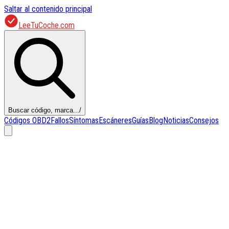
Saltar al contenido principal
LeeTuCoche.com
Buscar código, marca...
/
Códigos OBD2
Fallos
Síntomas
Escáneres
Guías
Blog
Noticias
Consejos