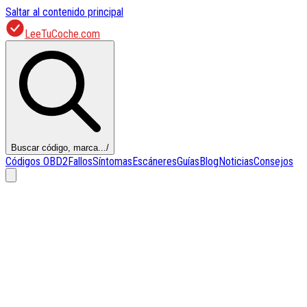
Saltar al contenido principal
LeeTuCoche.com
Buscar código, marca...
/
Códigos OBD2
Fallos
Síntomas
Escáneres
Guías
Blog
Noticias
Consejos