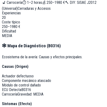
💺
Carrocería
⏱
1–2 horas
💰
250–1980 €
🔨 DIY:
Sí
SAE J2012
(Universal)
Cerraduras y Accesos
Experiencias
20
Coste típico
250–1980 €
Dificultad
MEDIA
🕸️
Mapa de Diagnóstico (
B0316
)
Ecosistema de la avería: Causas y efectos principales.
Causas (Origen)
Actuador defectuoso
Componente mecánico atascado
Módulo de control dañado
ECU Detecta
B0316
Carrocería
Gravedad:
MEDIA
Síntomas (Efecto)