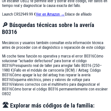
Un escáner OBD2 te permite leer y borrar este código, ver datos en
tiempo real y diagnosticar la causa exacta del fallo.
Launch CR529
49.99 €
Ver en Amazon →
Enlace de afiliado
🔎
Búsquedas técnicas sobre la avería
B0316
Mecánicos y usuarios también consultan esta información técnica
antes de proceder con el diagnóstico o reparación de este código:
Mi coche tiene función no operativa y marca el error B0316
Cómo
solucionar "actuador defectuoso" para borrar el código
B0316
Presupuesto real de taller para arreglar fallo B0316 (250–
1980 €)
Fallo en el módulo de carrocería (BCM) / Airbag: Código
B0316
Cómo apagar la luz del airbag tras reparar la avería
B0316
Esquema eléctrico, pines y valores de voltaje para
B0316
Valores correctos con el multímetro para diagnosticar el
B0316
Cómo borrar el código B0316 permanentemente con escáner
OBD2
🛣️
Explorar más códigos de la familia: