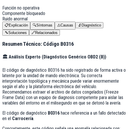
Función no operativa
Componente bloqueado
Ruido anormal
📋
Explicación
🔍
Síntomas
⚠️
Causas
🔬
Diagnóstico
🔧
Soluciones
🔗
Relacionados
Resumen Técnico: Código
B0316
🏛️
Análisis Experto (
Diagnóstico Genérico OBD2 (B)
)
El código de diagnóstico B0316 ha sido registrado de forma activa o
latente por la unidad de mando electrónica. Su correcta
interpretación topológica y mecánica puede variar enormemente
según el año y la plataforma electrónica del vehículo.
Recomendamos extraer el archivo de datos congelados (Freeze
Frame Data) con un equipo de diagnosis competente para aislar las
variables del entorno en el milisegundo en que se detonó la avería.
El código de diagnóstico
B0316
hace referencia a un fallo detectado
en el
Carrocería
.
Concretamente, este código señala una anomalía relacionada con: