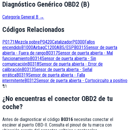
Diagnóstico Genérico OBD2 (B)
Categoría General B
→
Códigos Relacionados
P0171
Mezcla pobre
P0420
Catalizador
P0300
Fallos
encendido
B1000
Airbag
C1200
ABS/ESP
B0315
Sensor de puerta
abierta - Fuera de rango
B0317
Sensor de puerta abierta - Mal
funcionamiento
B0314
Sensor de puerta abierta - Sin
comunicación
B0318
Sensor de puerta abierta - Error de
calibración
B0313
Sensor de puerta abierta - Señal
errática
B0319
Sensor de puerta abierta - Falla
intermitente
B0312
Sensor de puerta abierta - Cortocircuito a positivo
🔌
¿No encuentras el conector OBD2 de tu
coche?
Antes de diagnosticar el código
B0316
necesitas conectar el
escáner al puerto OBD-II. Consulta el pinout de tu marca con