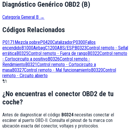
Diagnóstico Genérico OBD2 (B)
Categoría General B
→
Códigos Relacionados
P0171
Mezcla pobre
P0420
Catalizador
P0300
Fallos
encendido
B1000
Airbag
C1200
ABS/ESP
B0323
Control remoto - Señal
errática
B0325
Control remoto - Fuera de rango
B0322
Control remoto
- Cortocircuito a positivo
B0326
Control remoto -
Rendimiento
B0321
Control remoto - Cortocircuito a
masa
B0327
Control remoto - Mal funcionamiento
B0320
Control
remoto - Circuito abierto
🔌
¿No encuentras el conector OBD2 de tu
coche?
Antes de diagnosticar el código
B0324
necesitas conectar el
escáner al puerto OBD-II. Consulta el pinout de tu marca con
ubicación exacta del conector, voltajes y protocolos.