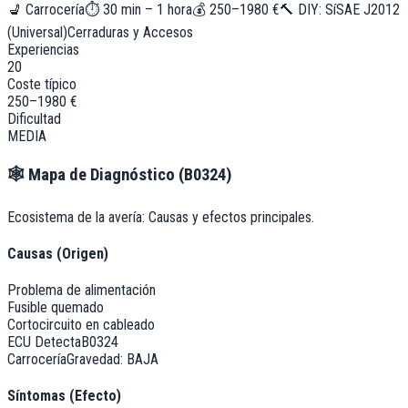
💺
Carrocería
⏱
30 min – 1 hora
💰
250–1980 €
🔨 DIY:
Sí
SAE J2012
(Universal)
Cerraduras y Accesos
Experiencias
20
Coste típico
250–1980 €
Dificultad
MEDIA
🕸️
Mapa de Diagnóstico (
B0324
)
Ecosistema de la avería: Causas y efectos principales.
Causas (Origen)
Problema de alimentación
Fusible quemado
Cortocircuito en cableado
ECU Detecta
B0324
Carrocería
Gravedad:
BAJA
Síntomas (Efecto)