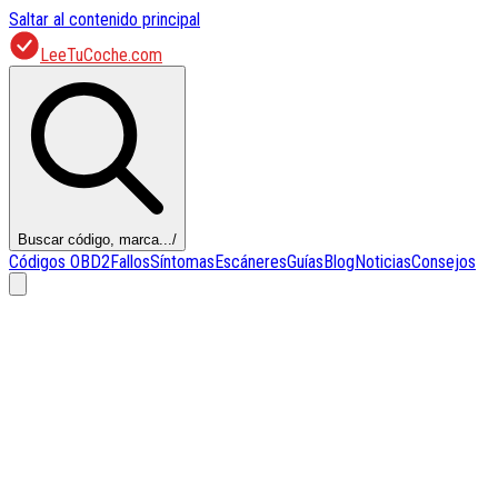
Saltar al contenido principal
LeeTuCoche.com
Buscar código, marca...
/
Códigos OBD2
Fallos
Síntomas
Escáneres
Guías
Blog
Noticias
Consejos