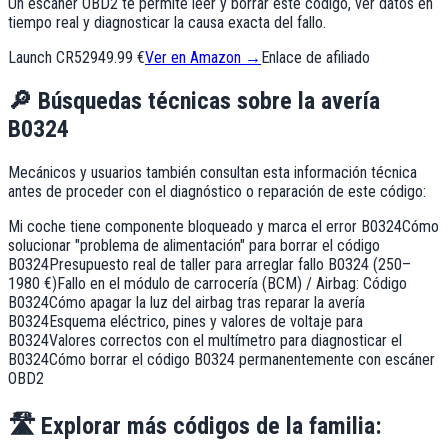
Un escáner OBD2 te permite leer y borrar este código, ver datos en
tiempo real y diagnosticar la causa exacta del fallo.
Launch CR529
49.99 €
Ver en Amazon →
Enlace de afiliado
🔎
Búsquedas técnicas sobre la avería
B0324
Mecánicos y usuarios también consultan esta información técnica
antes de proceder con el diagnóstico o reparación de este código:
Mi coche tiene componente bloqueado y marca el error B0324
Cómo
solucionar "problema de alimentación" para borrar el código
B0324
Presupuesto real de taller para arreglar fallo B0324 (250–
1980 €)
Fallo en el módulo de carrocería (BCM) / Airbag: Código
B0324
Cómo apagar la luz del airbag tras reparar la avería
B0324
Esquema eléctrico, pines y valores de voltaje para
B0324
Valores correctos con el multímetro para diagnosticar el
B0324
Cómo borrar el código B0324 permanentemente con escáner
OBD2
🛣️
Explorar más códigos de la familia: