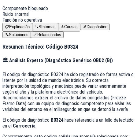
Componente bloqueado
Ruido anormal
Función no operativa
📋
Explicación
🔍
Síntomas
⚠️
Causas
🔬
Diagnóstico
🔧
Soluciones
🔗
Relacionados
Resumen Técnico: Código
B0324
🏛️
Análisis Experto (
Diagnóstico Genérico OBD2 (B)
)
El código de diagnóstico B0324 ha sido registrado de forma activa o
latente por la unidad de mando electrónica. Su correcta
interpretación topológica y mecánica puede variar enormemente
según el año y la plataforma electrónica del vehículo.
Recomendamos extraer el archivo de datos congelados (Freeze
Frame Data) con un equipo de diagnosis competente para aislar las
variables del entorno en el milisegundo en que se detonó la avería.
El código de diagnóstico
B0324
hace referencia a un fallo detectado
en el
Carrocería
.
Concretamente, este código señala una anomalía relacionada con: