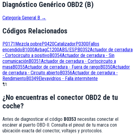
Diagnóstico Genérico OBD2 (B)
Categoría General B
→
Códigos Relacionados
P0171
Mezcla pobre
P0420
Catalizador
P0300
Fallos
encendido
B1000
Airbag
C1200
ABS/ESP
B0352
Actuador de cerradura
- Cortocircuito a positivo
B0354
Actuador de cerradura - Sin
comunicación
B0351
Actuador de cerradura - Cortocircuito a
masa
B0355
Actuador de cerradura - Fuera de rango
B0350
Actuador
de cerradura - Circuito abierto
B0356
Actuador de cerradura -
Rendimiento
B0349
Elevavidrios - Falla intermitente
🔌
¿No encuentras el conector OBD2 de tu
coche?
Antes de diagnosticar el código
B0353
necesitas conectar el
escáner al puerto OBD-II. Consulta el pinout de tu marca con
ubicación exacta del conector, voltajes y protocolos.