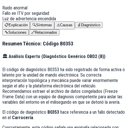
Ruido anormal
Fallo en ITV por seguridad
Luz de advertencia encendida
📋
Explicación
🔍
Síntomas
⚠️
Causas
🔬
Diagnóstico
🔧
Soluciones
🔗
Relacionados
Resumen Técnico: Código
B0353
🏛️
Análisis Experto (
Diagnóstico Genérico OBD2 (B)
)
El código de diagnóstico B0353 ha sido registrado de forma activa o
latente por la unidad de mando electrónica. Su correcta
interpretación topológica y mecánica puede variar enormemente
según el año y la plataforma electrónica del vehículo.
Recomendamos extraer el archivo de datos congelados (Freeze
Frame Data) con un equipo de diagnosis competente para aislar las
variables del entorno en el milisegundo en que se detonó la avería.
El código de diagnóstico
B0353
hace referencia a un fallo detectado
en el
Carrocería
.
Concretamente, este código señala una anomalía relacionada con: