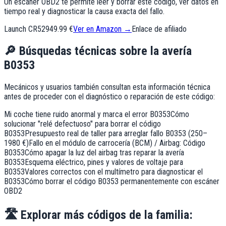
Un escáner OBD2 te permite leer y borrar este código, ver datos en
tiempo real y diagnosticar la causa exacta del fallo.
Launch CR529
49.99 €
Ver en Amazon →
Enlace de afiliado
🔎
Búsquedas técnicas sobre la avería
B0353
Mecánicos y usuarios también consultan esta información técnica
antes de proceder con el diagnóstico o reparación de este código:
Mi coche tiene ruido anormal y marca el error B0353
Cómo
solucionar "relé defectuoso" para borrar el código
B0353
Presupuesto real de taller para arreglar fallo B0353 (250–
1980 €)
Fallo en el módulo de carrocería (BCM) / Airbag: Código
B0353
Cómo apagar la luz del airbag tras reparar la avería
B0353
Esquema eléctrico, pines y valores de voltaje para
B0353
Valores correctos con el multímetro para diagnosticar el
B0353
Cómo borrar el código B0353 permanentemente con escáner
OBD2
🛣️
Explorar más códigos de la familia: