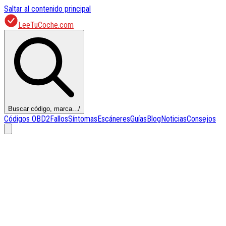
Saltar al contenido principal
LeeTuCoche.com
Buscar código, marca...
/
Códigos OBD2
Fallos
Síntomas
Escáneres
Guías
Blog
Noticias
Consejos