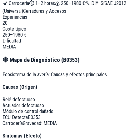
💺
Carrocería
⏱
1–2 horas
💰
250–1980 €
🔨 DIY:
Sí
SAE J2012
(Universal)
Cerraduras y Accesos
Experiencias
20
Coste típico
250–1980 €
Dificultad
MEDIA
🕸️
Mapa de Diagnóstico (
B0353
)
Ecosistema de la avería: Causas y efectos principales.
Causas (Origen)
Relé defectuoso
Actuador defectuoso
Módulo de control dañado
ECU Detecta
B0353
Carrocería
Gravedad:
MEDIA
Síntomas (Efecto)