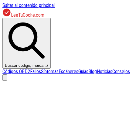
Saltar al contenido principal
LeeTuCoche.com
Buscar código, marca...
/
Códigos OBD2
Fallos
Síntomas
Escáneres
Guías
Blog
Noticias
Consejos