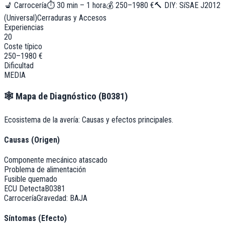
💺
Carrocería
⏱
30 min – 1 hora
💰
250–1980 €
🔨 DIY:
Sí
SAE J2012
(Universal)
Cerraduras y Accesos
Experiencias
20
Coste típico
250–1980 €
Dificultad
MEDIA
🕸️
Mapa de Diagnóstico (
B0381
)
Ecosistema de la avería: Causas y efectos principales.
Causas (Origen)
Componente mecánico atascado
Problema de alimentación
Fusible quemado
ECU Detecta
B0381
Carrocería
Gravedad:
BAJA
Síntomas (Efecto)