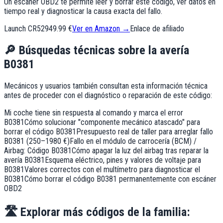
Un escáner OBD2 te permite leer y borrar este código, ver datos en
tiempo real y diagnosticar la causa exacta del fallo.
Launch CR529
49.99 €
Ver en Amazon →
Enlace de afiliado
🔎
Búsquedas técnicas sobre la avería
B0381
Mecánicos y usuarios también consultan esta información técnica
antes de proceder con el diagnóstico o reparación de este código:
Mi coche tiene sin respuesta al comando y marca el error
B0381
Cómo solucionar "componente mecánico atascado" para
borrar el código B0381
Presupuesto real de taller para arreglar fallo
B0381 (250–1980 €)
Fallo en el módulo de carrocería (BCM) /
Airbag: Código B0381
Cómo apagar la luz del airbag tras reparar la
avería B0381
Esquema eléctrico, pines y valores de voltaje para
B0381
Valores correctos con el multímetro para diagnosticar el
B0381
Cómo borrar el código B0381 permanentemente con escáner
OBD2
🛣️
Explorar más códigos de la familia: