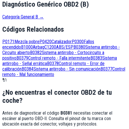
Diagnóstico Genérico OBD2 (B)
Categoría General B
→
Códigos Relacionados
P0171
Mezcla pobre
P0420
Catalizador
P0300
Fallos
encendido
B1000
Airbag
C1200
ABS/ESP
B0380
Sistema antirrobo -
Circuito abierto
B0382
Sistema antirrobo - Cortocircuito a
positivo
B0379
Control remoto - Falla intermitente
B0383
Sistema
antirrobo - Señal errática
B0378
Control remoto - Error de
calibración
B0384
Sistema antirrobo - Sin comunicación
B0377
Control
remoto - Mal funcionamiento
🔌
¿No encuentras el conector OBD2 de tu
coche?
Antes de diagnosticar el código
B0381
necesitas conectar el
escáner al puerto OBD-II. Consulta el pinout de tu marca con
ubicación exacta del conector, voltajes y protocolos.