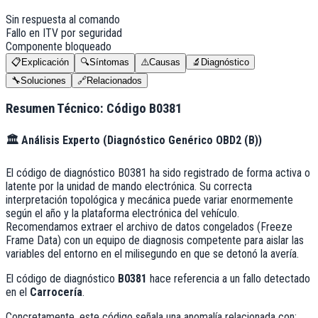
Sin respuesta al comando
Fallo en ITV por seguridad
Componente bloqueado
📋
Explicación
🔍
Síntomas
⚠️
Causas
🔬
Diagnóstico
🔧
Soluciones
🔗
Relacionados
Resumen Técnico: Código
B0381
🏛️
Análisis Experto (
Diagnóstico Genérico OBD2 (B)
)
El código de diagnóstico B0381 ha sido registrado de forma activa o
latente por la unidad de mando electrónica. Su correcta
interpretación topológica y mecánica puede variar enormemente
según el año y la plataforma electrónica del vehículo.
Recomendamos extraer el archivo de datos congelados (Freeze
Frame Data) con un equipo de diagnosis competente para aislar las
variables del entorno en el milisegundo en que se detonó la avería.
El código de diagnóstico
B0381
hace referencia a un fallo detectado
en el
Carrocería
.
Concretamente, este código señala una anomalía relacionada con: