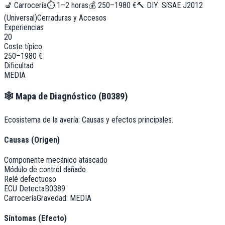
💺
Carrocería
⏱
1–2 horas
💰
250–1980 €
🔨 DIY:
Sí
SAE J2012
(Universal)
Cerraduras y Accesos
Experiencias
20
Coste típico
250–1980 €
Dificultad
MEDIA
🕸️
Mapa de Diagnóstico (
B0389
)
Ecosistema de la avería: Causas y efectos principales.
Causas (Origen)
Componente mecánico atascado
Módulo de control dañado
Relé defectuoso
ECU Detecta
B0389
Carrocería
Gravedad:
MEDIA
Síntomas (Efecto)