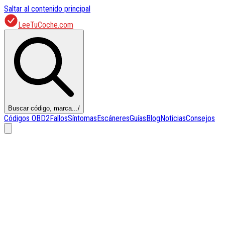
Saltar al contenido principal
LeeTuCoche.com
Buscar código, marca...
/
Códigos OBD2
Fallos
Síntomas
Escáneres
Guías
Blog
Noticias
Consejos