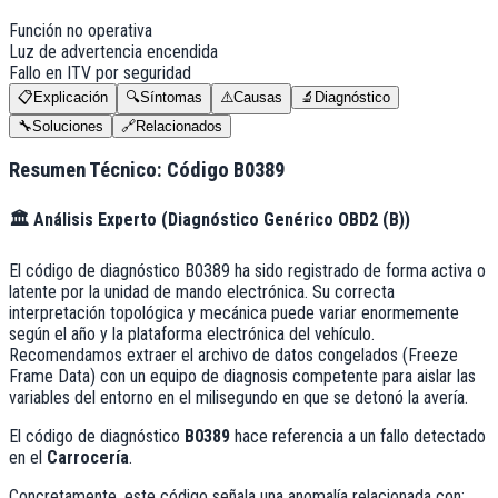
Función no operativa
Luz de advertencia encendida
Fallo en ITV por seguridad
📋
Explicación
🔍
Síntomas
⚠️
Causas
🔬
Diagnóstico
🔧
Soluciones
🔗
Relacionados
Resumen Técnico: Código
B0389
🏛️
Análisis Experto (
Diagnóstico Genérico OBD2 (B)
)
El código de diagnóstico B0389 ha sido registrado de forma activa o
latente por la unidad de mando electrónica. Su correcta
interpretación topológica y mecánica puede variar enormemente
según el año y la plataforma electrónica del vehículo.
Recomendamos extraer el archivo de datos congelados (Freeze
Frame Data) con un equipo de diagnosis competente para aislar las
variables del entorno en el milisegundo en que se detonó la avería.
El código de diagnóstico
B0389
hace referencia a un fallo detectado
en el
Carrocería
.
Concretamente, este código señala una anomalía relacionada con: