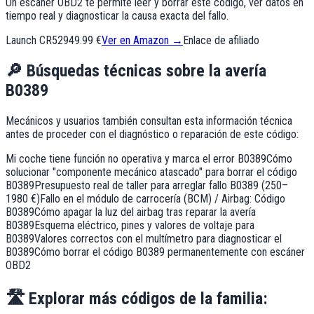
Un escáner OBD2 te permite leer y borrar este código, ver datos en
tiempo real y diagnosticar la causa exacta del fallo.
Launch CR529
49.99 €
Ver en Amazon →
Enlace de afiliado
🔎
Búsquedas técnicas sobre la avería
B0389
Mecánicos y usuarios también consultan esta información técnica
antes de proceder con el diagnóstico o reparación de este código:
Mi coche tiene función no operativa y marca el error B0389
Cómo
solucionar "componente mecánico atascado" para borrar el código
B0389
Presupuesto real de taller para arreglar fallo B0389 (250–
1980 €)
Fallo en el módulo de carrocería (BCM) / Airbag: Código
B0389
Cómo apagar la luz del airbag tras reparar la avería
B0389
Esquema eléctrico, pines y valores de voltaje para
B0389
Valores correctos con el multímetro para diagnosticar el
B0389
Cómo borrar el código B0389 permanentemente con escáner
OBD2
🛣️
Explorar más códigos de la familia: