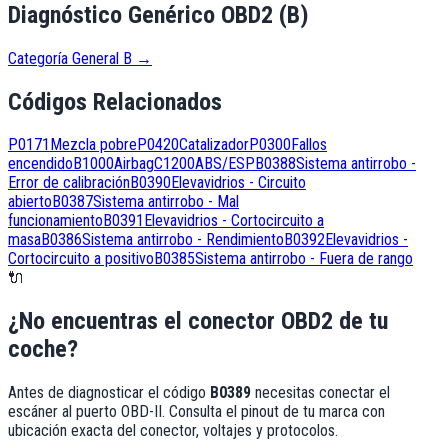
Diagnóstico Genérico OBD2 (B)
Categoría General B
→
Códigos Relacionados
P0171
Mezcla pobre
P0420
Catalizador
P0300
Fallos
encendido
B1000
Airbag
C1200
ABS/ESP
B0388
Sistema antirrobo -
Error de calibración
B0390
Elevavidrios - Circuito
abierto
B0387
Sistema antirrobo - Mal
funcionamiento
B0391
Elevavidrios - Cortocircuito a
masa
B0386
Sistema antirrobo - Rendimiento
B0392
Elevavidrios -
Cortocircuito a positivo
B0385
Sistema antirrobo - Fuera de rango
🔌
¿No encuentras el conector OBD2 de tu
coche?
Antes de diagnosticar el código
B0389
necesitas conectar el
escáner al puerto OBD-II. Consulta el pinout de tu marca con
ubicación exacta del conector, voltajes y protocolos.