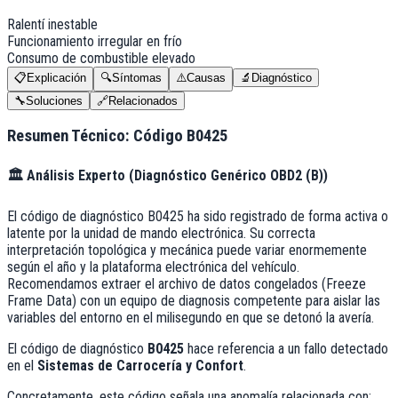
Ralentí inestable
Funcionamiento irregular en frío
Consumo de combustible elevado
📋
Explicación
🔍
Síntomas
⚠️
Causas
🔬
Diagnóstico
🔧
Soluciones
🔗
Relacionados
Resumen Técnico: Código
B0425
🏛️
Análisis Experto (
Diagnóstico Genérico OBD2 (B)
)
El código de diagnóstico B0425 ha sido registrado de forma activa o
latente por la unidad de mando electrónica. Su correcta
interpretación topológica y mecánica puede variar enormemente
según el año y la plataforma electrónica del vehículo.
Recomendamos extraer el archivo de datos congelados (Freeze
Frame Data) con un equipo de diagnosis competente para aislar las
variables del entorno en el milisegundo en que se detonó la avería.
El código de diagnóstico
B0425
hace referencia a un fallo detectado
en el
Sistemas de Carrocería y Confort
.
Concretamente, este código señala una anomalía relacionada con: