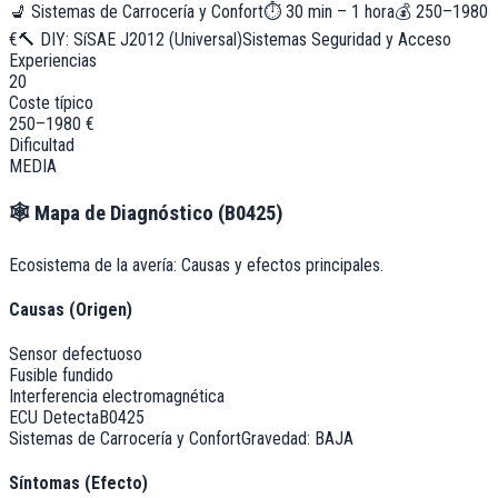
💺
Sistemas de Carrocería y Confort
⏱
30 min – 1 hora
💰
250–1980
€
🔨 DIY:
Sí
SAE J2012 (Universal)
Sistemas Seguridad y Acceso
Experiencias
20
Coste típico
250–1980 €
Dificultad
MEDIA
🕸️
Mapa de Diagnóstico (
B0425
)
Ecosistema de la avería: Causas y efectos principales.
Causas (Origen)
Sensor defectuoso
Fusible fundido
Interferencia electromagnética
ECU Detecta
B0425
Sistemas de Carrocería y Confort
Gravedad:
BAJA
Síntomas (Efecto)