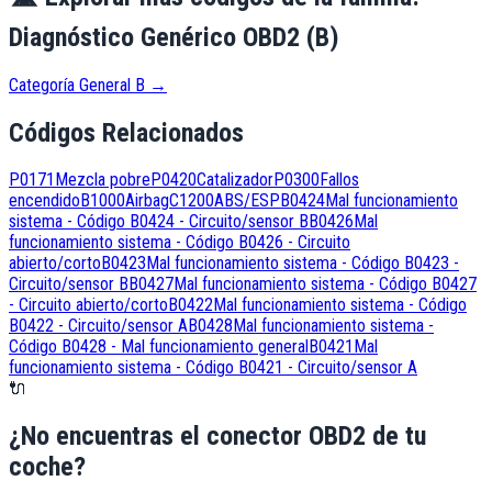
Diagnóstico Genérico OBD2 (B)
Categoría General B
→
Códigos Relacionados
P0171
Mezcla pobre
P0420
Catalizador
P0300
Fallos
encendido
B1000
Airbag
C1200
ABS/ESP
B0424
Mal funcionamiento
sistema - Código B0424 - Circuito/sensor B
B0426
Mal
funcionamiento sistema - Código B0426 - Circuito
abierto/corto
B0423
Mal funcionamiento sistema - Código B0423 -
Circuito/sensor B
B0427
Mal funcionamiento sistema - Código B0427
- Circuito abierto/corto
B0422
Mal funcionamiento sistema - Código
B0422 - Circuito/sensor A
B0428
Mal funcionamiento sistema -
Código B0428 - Mal funcionamiento general
B0421
Mal
funcionamiento sistema - Código B0421 - Circuito/sensor A
🔌
¿No encuentras el conector OBD2 de tu
coche?