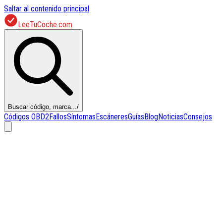
Saltar al contenido principal
LeeTuCoche.com
Buscar código, marca...
/
Códigos OBD2
Fallos
Síntomas
Escáneres
Guías
Blog
Noticias
Consejos