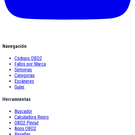
Navegación
Códigos OBD2
Fallos por Marca
Síntomas
Categorías
Escáneres
Guías
Herramientas
Buscador
Calculadora Repro
OBD2 Pinout
Apps OBD2
Reseñas