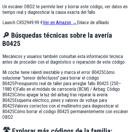
Un escáner OBD2 te permite leer y borrar este código, ver datos en
tiempo real y diagnosticar la causa exacta del fallo.
Launch CR529
49.99 €
Ver en Amazon →
Enlace de afiliado
🔎
Búsquedas técnicas sobre la avería
B0425
Mecánicos y usuarios también consultan esta información técnica
antes de proceder con el diagnóstico o reparación de este código:
Mi coche tiene ralentí inestable y marca el error B0425
Cómo
solucionar "sensor defectuoso" para borrar el código
B0425
Presupuesto real de taller para arreglar fallo B0425 (250–
1980 €)
Fallo en el módulo de carrocería (BCM) / Airbag: Código
B0425
Cómo apagar la luz del airbag tras reparar la avería
B0425
Esquema eléctrico, pines y valores de voltaje para
B0425
Valores correctos con el multímetro para diagnosticar el
B0425
Cómo borrar el código B0425 permanentemente con escáner
OBD2
🛣️
Explorar más códigos de la familia: