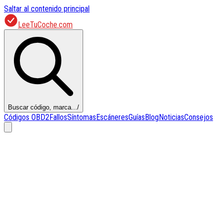
Saltar al contenido principal
LeeTuCoche.com
Buscar código, marca...
/
Códigos OBD2
Fallos
Síntomas
Escáneres
Guías
Blog
Noticias
Consejos