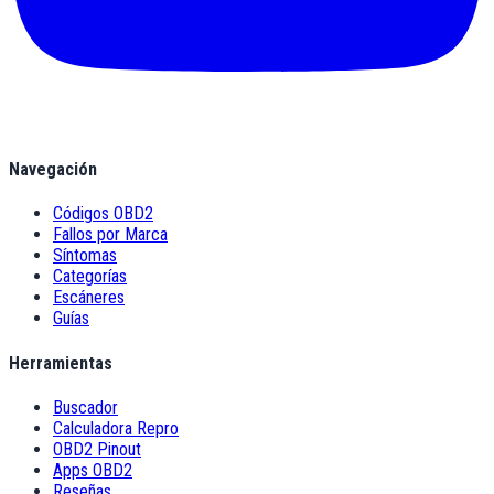
Navegación
Códigos OBD2
Fallos por Marca
Síntomas
Categorías
Escáneres
Guías
Herramientas
Buscador
Calculadora Repro
OBD2 Pinout
Apps OBD2
Reseñas