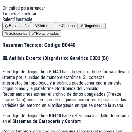
Dificultad para arrancar
Tirones al acelerar
Ralentí inestable
📋
Explicación
🔍
Síntomas
⚠️
Causas
🔬
Diagnóstico
🔧
Soluciones
🔗
Relacionados
Resumen Técnico: Código
B0440
🏛️
Análisis Experto (
Diagnóstico Genérico OBD2 (B)
)
El código de diagnóstico B0440 ha sido registrado de forma activa o
latente por la unidad de mando electrónica. Su correcta
interpretación topológica y mecánica puede variar enormemente
según el año y la plataforma electrónica del vehículo.
Recomendamos extraer el archivo de datos congelados (Freeze
Frame Data) con un equipo de diagnosis competente para aislar las
variables del entorno en el milisegundo en que se detonó la avería.
El código de diagnóstico
B0440
hace referencia a un fallo detectado
en el
Sistemas de Carrocería y Confort
.
Concretamente, este código señala una anomalía relacionada con: