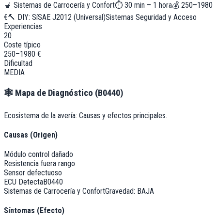
💺
Sistemas de Carrocería y Confort
⏱
30 min – 1 hora
💰
250–1980
€
🔨 DIY:
Sí
SAE J2012 (Universal)
Sistemas Seguridad y Acceso
Experiencias
20
Coste típico
250–1980 €
Dificultad
MEDIA
🕸️
Mapa de Diagnóstico (
B0440
)
Ecosistema de la avería: Causas y efectos principales.
Causas (Origen)
Módulo control dañado
Resistencia fuera rango
Sensor defectuoso
ECU Detecta
B0440
Sistemas de Carrocería y Confort
Gravedad:
BAJA
Síntomas (Efecto)