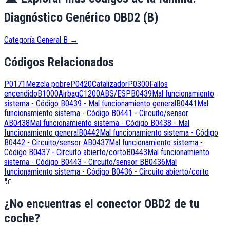
Diagnóstico Genérico OBD2 (B)
Categoría General B
→
Códigos Relacionados
P0171
Mezcla pobre
P0420
Catalizador
P0300
Fallos
encendido
B1000
Airbag
C1200
ABS/ESP
B0439
Mal funcionamiento
sistema - Código B0439 - Mal funcionamiento general
B0441
Mal
funcionamiento sistema - Código B0441 - Circuito/sensor
A
B0438
Mal funcionamiento sistema - Código B0438 - Mal
funcionamiento general
B0442
Mal funcionamiento sistema - Código
B0442 - Circuito/sensor A
B0437
Mal funcionamiento sistema -
Código B0437 - Circuito abierto/corto
B0443
Mal funcionamiento
sistema - Código B0443 - Circuito/sensor B
B0436
Mal
funcionamiento sistema - Código B0436 - Circuito abierto/corto
🔌
¿No encuentras el conector OBD2 de tu
coche?