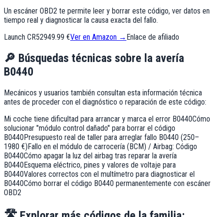
Un escáner OBD2 te permite leer y borrar este código, ver datos en
tiempo real y diagnosticar la causa exacta del fallo.
Launch CR529
49.99 €
Ver en Amazon →
Enlace de afiliado
🔎
Búsquedas técnicas sobre la avería
B0440
Mecánicos y usuarios también consultan esta información técnica
antes de proceder con el diagnóstico o reparación de este código:
Mi coche tiene dificultad para arrancar y marca el error B0440
Cómo
solucionar "módulo control dañado" para borrar el código
B0440
Presupuesto real de taller para arreglar fallo B0440 (250–
1980 €)
Fallo en el módulo de carrocería (BCM) / Airbag: Código
B0440
Cómo apagar la luz del airbag tras reparar la avería
B0440
Esquema eléctrico, pines y valores de voltaje para
B0440
Valores correctos con el multímetro para diagnosticar el
B0440
Cómo borrar el código B0440 permanentemente con escáner
OBD2
🛣️
Explorar más códigos de la familia: