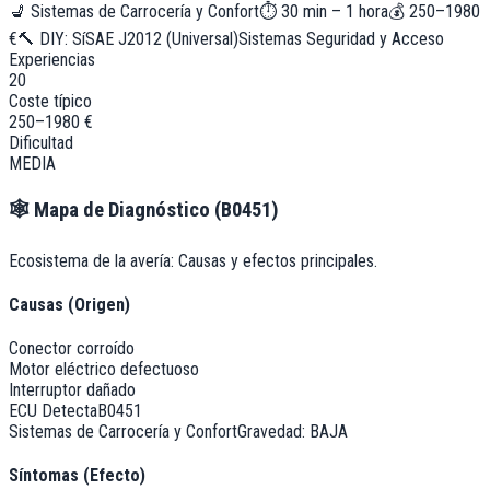
💺
Sistemas de Carrocería y Confort
⏱
30 min – 1 hora
💰
250–1980
€
🔨 DIY:
Sí
SAE J2012 (Universal)
Sistemas Seguridad y Acceso
Experiencias
20
Coste típico
250–1980 €
Dificultad
MEDIA
🕸️
Mapa de Diagnóstico (
B0451
)
Ecosistema de la avería: Causas y efectos principales.
Causas (Origen)
Conector corroído
Motor eléctrico defectuoso
Interruptor dañado
ECU Detecta
B0451
Sistemas de Carrocería y Confort
Gravedad:
BAJA
Síntomas (Efecto)