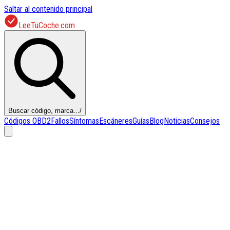
Saltar al contenido principal
LeeTuCoche.com
Buscar código, marca...
/
Códigos OBD2
Fallos
Síntomas
Escáneres
Guías
Blog
Noticias
Consejos