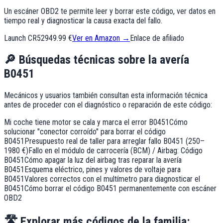
Un escáner OBD2 te permite leer y borrar este código, ver datos en
tiempo real y diagnosticar la causa exacta del fallo.
Launch CR529
49.99 €
Ver en Amazon →
Enlace de afiliado
🔎
Búsquedas técnicas sobre la avería
B0451
Mecánicos y usuarios también consultan esta información técnica
antes de proceder con el diagnóstico o reparación de este código:
Mi coche tiene motor se cala y marca el error B0451
Cómo
solucionar "conector corroído" para borrar el código
B0451
Presupuesto real de taller para arreglar fallo B0451 (250–
1980 €)
Fallo en el módulo de carrocería (BCM) / Airbag: Código
B0451
Cómo apagar la luz del airbag tras reparar la avería
B0451
Esquema eléctrico, pines y valores de voltaje para
B0451
Valores correctos con el multímetro para diagnosticar el
B0451
Cómo borrar el código B0451 permanentemente con escáner
OBD2
🛣️
Explorar más códigos de la familia: