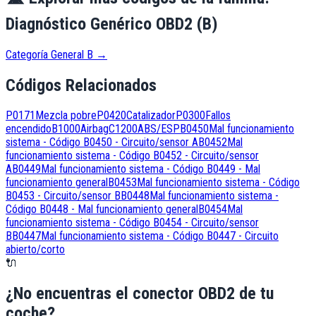
Diagnóstico Genérico OBD2 (B)
Categoría General B
→
Códigos Relacionados
P0171
Mezcla pobre
P0420
Catalizador
P0300
Fallos
encendido
B1000
Airbag
C1200
ABS/ESP
B0450
Mal funcionamiento
sistema - Código B0450 - Circuito/sensor A
B0452
Mal
funcionamiento sistema - Código B0452 - Circuito/sensor
A
B0449
Mal funcionamiento sistema - Código B0449 - Mal
funcionamiento general
B0453
Mal funcionamiento sistema - Código
B0453 - Circuito/sensor B
B0448
Mal funcionamiento sistema -
Código B0448 - Mal funcionamiento general
B0454
Mal
funcionamiento sistema - Código B0454 - Circuito/sensor
B
B0447
Mal funcionamiento sistema - Código B0447 - Circuito
abierto/corto
🔌
¿No encuentras el conector OBD2 de tu
coche?