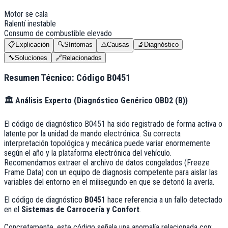
Motor se cala
Ralentí inestable
Consumo de combustible elevado
📋
Explicación
🔍
Síntomas
⚠️
Causas
🔬
Diagnóstico
🔧
Soluciones
🔗
Relacionados
Resumen Técnico: Código
B0451
🏛️
Análisis Experto (
Diagnóstico Genérico OBD2 (B)
)
El código de diagnóstico B0451 ha sido registrado de forma activa o
latente por la unidad de mando electrónica. Su correcta
interpretación topológica y mecánica puede variar enormemente
según el año y la plataforma electrónica del vehículo.
Recomendamos extraer el archivo de datos congelados (Freeze
Frame Data) con un equipo de diagnosis competente para aislar las
variables del entorno en el milisegundo en que se detonó la avería.
El código de diagnóstico
B0451
hace referencia a un fallo detectado
en el
Sistemas de Carrocería y Confort
.
Concretamente, este código señala una anomalía relacionada con: