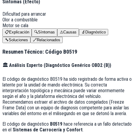
Síntomas (Efecto)
Dificultad para arrancar
Olor a combustible
Motor se cala
📋
Explicación
🔍
Síntomas
⚠️
Causas
🔬
Diagnóstico
🔧
Soluciones
🔗
Relacionados
Resumen Técnico: Código
B0519
🏛️
Análisis Experto (
Diagnóstico Genérico OBD2 (B)
)
El código de diagnóstico B0519 ha sido registrado de forma activa o
latente por la unidad de mando electrónica. Su correcta
interpretación topológica y mecánica puede variar enormemente
según el año y la plataforma electrónica del vehículo.
Recomendamos extraer el archivo de datos congelados (Freeze
Frame Data) con un equipo de diagnosis competente para aislar las
variables del entorno en el milisegundo en que se detonó la avería.
El código de diagnóstico
B0519
hace referencia a un fallo detectado
en el
Sistemas de Carrocería y Confort
.