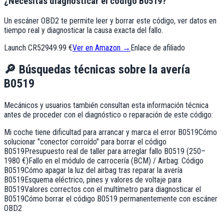
¿Necesitas diagnosticar el código B0519?
Un escáner OBD2 te permite leer y borrar este código, ver datos en
tiempo real y diagnosticar la causa exacta del fallo.
Launch CR529
49.99 €
Ver en Amazon →
Enlace de afiliado
🔎
Búsquedas técnicas sobre la avería
B0519
Mecánicos y usuarios también consultan esta información técnica
antes de proceder con el diagnóstico o reparación de este código:
Mi coche tiene dificultad para arrancar y marca el error B0519
Cómo
solucionar "conector corroído" para borrar el código
B0519
Presupuesto real de taller para arreglar fallo B0519 (250–
1980 €)
Fallo en el módulo de carrocería (BCM) / Airbag: Código
B0519
Cómo apagar la luz del airbag tras reparar la avería
B0519
Esquema eléctrico, pines y valores de voltaje para
B0519
Valores correctos con el multímetro para diagnosticar el
B0519
Cómo borrar el código B0519 permanentemente con escáner
OBD2