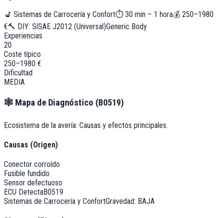
💺
Sistemas de Carrocería y Confort
⏱
30 min – 1 hora
💰
250–1980
€
🔨 DIY:
Sí
SAE J2012 (Universal)
Generic Body
Experiencias
20
Coste típico
250–1980 €
Dificultad
MEDIA
🕸️
Mapa de Diagnóstico (
B0519
)
Ecosistema de la avería: Causas y efectos principales.
Causas (Origen)
Conector corroído
Fusible fundido
Sensor defectuoso
ECU Detecta
B0519
Sistemas de Carrocería y Confort
Gravedad:
BAJA