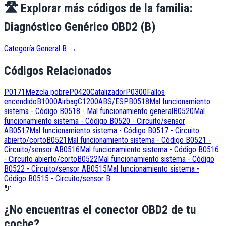
🛣️
Explorar más códigos de la familia:
Diagnóstico Genérico OBD2 (B)
Categoría General B
→
Códigos Relacionados
P0171
Mezcla pobre
P0420
Catalizador
P0300
Fallos
encendido
B1000
Airbag
C1200
ABS/ESP
B0518
Mal funcionamiento
sistema - Código B0518 - Mal funcionamiento general
B0520
Mal
funcionamiento sistema - Código B0520 - Circuito/sensor
A
B0517
Mal funcionamiento sistema - Código B0517 - Circuito
abierto/corto
B0521
Mal funcionamiento sistema - Código B0521 -
Circuito/sensor A
B0516
Mal funcionamiento sistema - Código B0516
- Circuito abierto/corto
B0522
Mal funcionamiento sistema - Código
B0522 - Circuito/sensor A
B0515
Mal funcionamiento sistema -
Código B0515 - Circuito/sensor B
🔌
¿No encuentras el conector OBD2 de tu
coche?