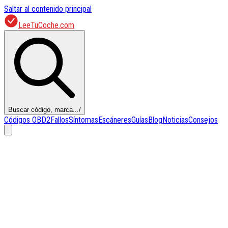
Saltar al contenido principal
LeeTuCoche.com
Buscar código, marca...
/
Códigos OBD2
Fallos
Síntomas
Escáneres
Guías
Blog
Noticias
Consejos