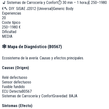
💺
Sistemas de Carrocería y Confort
⏱
30 min – 1 hora
💰
250–1980
€
🔨 DIY:
Sí
SAE J2012 (Universal)
Generic Body
Experiencias
20
Coste típico
250–1980 €
Dificultad
MEDIA
🕸️
Mapa de Diagnóstico (
B0567
)
Ecosistema de la avería: Causas y efectos principales.
Causas (Origen)
Relé defectuoso
Sensor defectuoso
Fusible fundido
ECU Detecta
B0567
Sistemas de Carrocería y Confort
Gravedad:
BAJA
Síntomas (Efecto)