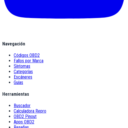
Navegación
Códigos OBD2
Fallos por Marca
Síntomas
Categorías
Escáneres
Guías
Herramientas
Buscador
Calculadora Repro
OBD2 Pinout
Apps OBD2
Reseñas