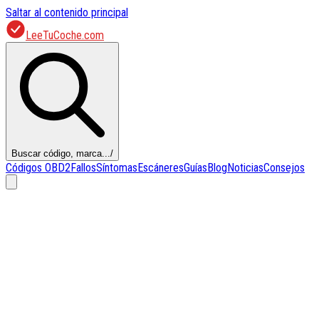
Saltar al contenido principal
LeeTuCoche.com
Buscar código, marca...
/
Códigos OBD2
Fallos
Síntomas
Escáneres
Guías
Blog
Noticias
Consejos