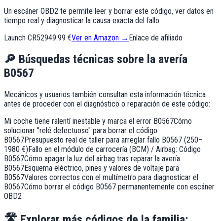
Un escáner OBD2 te permite leer y borrar este código, ver datos en
tiempo real y diagnosticar la causa exacta del fallo.
Launch CR529
49.99 €
Ver en Amazon →
Enlace de afiliado
🔎
Búsquedas técnicas sobre la avería
B0567
Mecánicos y usuarios también consultan esta información técnica
antes de proceder con el diagnóstico o reparación de este código:
Mi coche tiene ralentí inestable y marca el error B0567
Cómo
solucionar "relé defectuoso" para borrar el código
B0567
Presupuesto real de taller para arreglar fallo B0567 (250–
1980 €)
Fallo en el módulo de carrocería (BCM) / Airbag: Código
B0567
Cómo apagar la luz del airbag tras reparar la avería
B0567
Esquema eléctrico, pines y valores de voltaje para
B0567
Valores correctos con el multímetro para diagnosticar el
B0567
Cómo borrar el código B0567 permanentemente con escáner
OBD2
🛣️
Explorar más códigos de la familia: