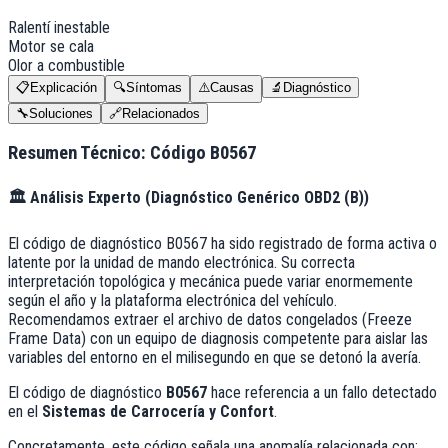
Ralentí inestable
Motor se cala
Olor a combustible
📋
Explicación
🔍
Síntomas
⚠️
Causas
🔬
Diagnóstico
🔧
Soluciones
🔗
Relacionados
Resumen Técnico: Código
B0567
🏛️
Análisis Experto (
Diagnóstico Genérico OBD2 (B)
)
El código de diagnóstico B0567 ha sido registrado de forma activa o
latente por la unidad de mando electrónica. Su correcta
interpretación topológica y mecánica puede variar enormemente
según el año y la plataforma electrónica del vehículo.
Recomendamos extraer el archivo de datos congelados (Freeze
Frame Data) con un equipo de diagnosis competente para aislar las
variables del entorno en el milisegundo en que se detonó la avería.
El código de diagnóstico
B0567
hace referencia a un fallo detectado
en el
Sistemas de Carrocería y Confort
.
Concretamente, este código señala una anomalía relacionada con: