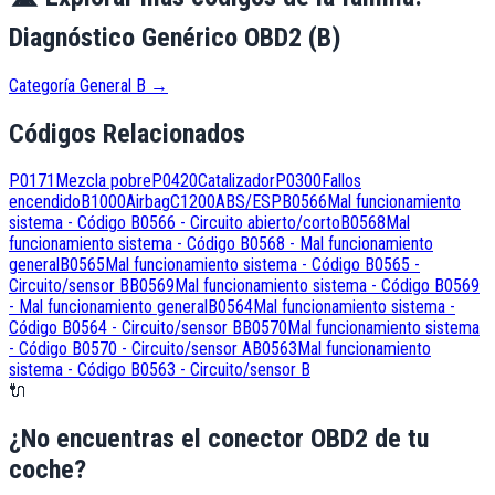
Diagnóstico Genérico OBD2 (B)
Categoría General B
→
Códigos Relacionados
P0171
Mezcla pobre
P0420
Catalizador
P0300
Fallos
encendido
B1000
Airbag
C1200
ABS/ESP
B0566
Mal funcionamiento
sistema - Código B0566 - Circuito abierto/corto
B0568
Mal
funcionamiento sistema - Código B0568 - Mal funcionamiento
general
B0565
Mal funcionamiento sistema - Código B0565 -
Circuito/sensor B
B0569
Mal funcionamiento sistema - Código B0569
- Mal funcionamiento general
B0564
Mal funcionamiento sistema -
Código B0564 - Circuito/sensor B
B0570
Mal funcionamiento sistema
- Código B0570 - Circuito/sensor A
B0563
Mal funcionamiento
sistema - Código B0563 - Circuito/sensor B
🔌
¿No encuentras el conector OBD2 de tu
coche?