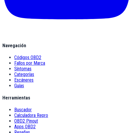
Navegación
Códigos OBD2
Fallos por Marca
Síntomas
Categorías
Escáneres
Guías
Herramientas
Buscador
Calculadora Repro
OBD2 Pinout
Apps OBD2
Reseñas