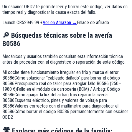
Un escáner OBD2 te permite leer y borrar este código, ver datos en
tiempo real y diagnosticar la causa exacta del fallo.
Launch CR529
49.99 €
Ver en Amazon →
Enlace de afiliado
🔎
Búsquedas técnicas sobre la avería
B0586
Mecánicos y usuarios también consultan esta información técnica
antes de proceder con el diagnóstico o reparación de este código:
Mi coche tiene funcionamiento irregular en frío y marca el error
B0586
Cómo solucionar "cableado dañado" para borrar el código
B0586
Presupuesto real de taller para arreglar fallo B0586 (250–
1980 €)
Fallo en el módulo de carrocería (BCM) / Airbag: Código
B0586
Cómo apagar la luz del airbag tras reparar la avería
B0586
Esquema eléctrico, pines y valores de voltaje para
B0586
Valores correctos con el multímetro para diagnosticar el
B0586
Cómo borrar el código B0586 permanentemente con escáner
OBD2
🛣️
Explorar más códigos de la familia: