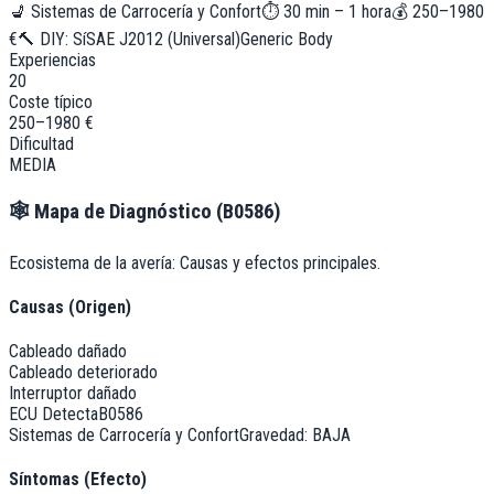
💺
Sistemas de Carrocería y Confort
⏱
30 min – 1 hora
💰
250–1980
€
🔨 DIY:
Sí
SAE J2012 (Universal)
Generic Body
Experiencias
20
Coste típico
250–1980 €
Dificultad
MEDIA
🕸️
Mapa de Diagnóstico (
B0586
)
Ecosistema de la avería: Causas y efectos principales.
Causas (Origen)
Cableado dañado
Cableado deteriorado
Interruptor dañado
ECU Detecta
B0586
Sistemas de Carrocería y Confort
Gravedad:
BAJA
Síntomas (Efecto)