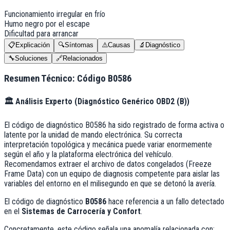
Funcionamiento irregular en frío
Humo negro por el escape
Dificultad para arrancar
📋
Explicación
🔍
Síntomas
⚠️
Causas
🔬
Diagnóstico
🔧
Soluciones
🔗
Relacionados
Resumen Técnico: Código
B0586
🏛️
Análisis Experto (
Diagnóstico Genérico OBD2 (B)
)
El código de diagnóstico B0586 ha sido registrado de forma activa o
latente por la unidad de mando electrónica. Su correcta
interpretación topológica y mecánica puede variar enormemente
según el año y la plataforma electrónica del vehículo.
Recomendamos extraer el archivo de datos congelados (Freeze
Frame Data) con un equipo de diagnosis competente para aislar las
variables del entorno en el milisegundo en que se detonó la avería.
El código de diagnóstico
B0586
hace referencia a un fallo detectado
en el
Sistemas de Carrocería y Confort
.
Concretamente, este código señala una anomalía relacionada con: