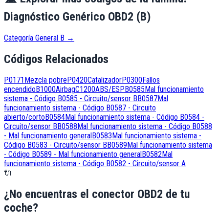
Diagnóstico Genérico OBD2 (B)
Categoría General B
→
Códigos Relacionados
P0171
Mezcla pobre
P0420
Catalizador
P0300
Fallos
encendido
B1000
Airbag
C1200
ABS/ESP
B0585
Mal funcionamiento
sistema - Código B0585 - Circuito/sensor B
B0587
Mal
funcionamiento sistema - Código B0587 - Circuito
abierto/corto
B0584
Mal funcionamiento sistema - Código B0584 -
Circuito/sensor B
B0588
Mal funcionamiento sistema - Código B0588
- Mal funcionamiento general
B0583
Mal funcionamiento sistema -
Código B0583 - Circuito/sensor B
B0589
Mal funcionamiento sistema
- Código B0589 - Mal funcionamiento general
B0582
Mal
funcionamiento sistema - Código B0582 - Circuito/sensor A
🔌
¿No encuentras el conector OBD2 de tu
coche?