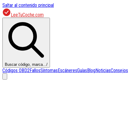
Saltar al contenido principal
LeeTuCoche.com
Buscar código, marca...
/
Códigos OBD2
Fallos
Síntomas
Escáneres
Guías
Blog
Noticias
Consejos