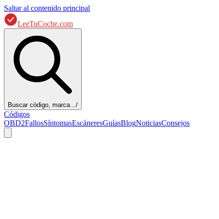
Saltar al contenido principal
LeeTuCoche.com
Buscar código, marca...
/
Códigos
OBD2
Fallos
Síntomas
Escáneres
Guías
Blog
Noticias
Consejos