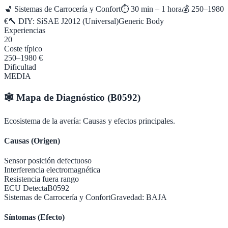
💺
Sistemas de Carrocería y Confort
⏱
30 min – 1 hora
💰
250–1980
€
🔨 DIY:
Sí
SAE J2012 (Universal)
Generic Body
Experiencias
20
Coste típico
250–1980 €
Dificultad
MEDIA
🕸️
Mapa de Diagnóstico (
B0592
)
Ecosistema de la avería: Causas y efectos principales.
Causas (Origen)
Sensor posición defectuoso
Interferencia electromagnética
Resistencia fuera rango
ECU Detecta
B0592
Sistemas de Carrocería y Confort
Gravedad:
BAJA
Síntomas (Efecto)