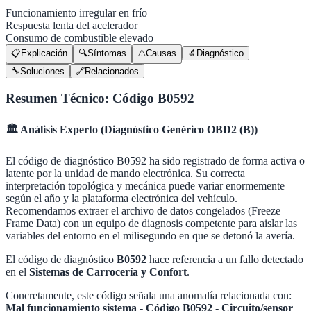
Funcionamiento irregular en frío
Respuesta lenta del acelerador
Consumo de combustible elevado
📋
Explicación
🔍
Síntomas
⚠️
Causas
🔬
Diagnóstico
🔧
Soluciones
🔗
Relacionados
Resumen Técnico: Código
B0592
🏛️
Análisis Experto (
Diagnóstico Genérico OBD2 (B)
)
El código de diagnóstico B0592 ha sido registrado de forma activa o
latente por la unidad de mando electrónica. Su correcta
interpretación topológica y mecánica puede variar enormemente
según el año y la plataforma electrónica del vehículo.
Recomendamos extraer el archivo de datos congelados (Freeze
Frame Data) con un equipo de diagnosis competente para aislar las
variables del entorno en el milisegundo en que se detonó la avería.
El código de diagnóstico
B0592
hace referencia a un fallo detectado
en el
Sistemas de Carrocería y Confort
.
Concretamente, este código señala una anomalía relacionada con:
Mal funcionamiento sistema - Código B0592 - Circuito/sensor