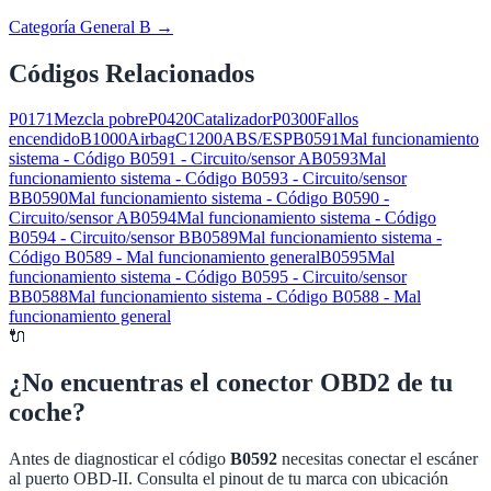
Categoría General B
→
Códigos Relacionados
P0171
Mezcla pobre
P0420
Catalizador
P0300
Fallos
encendido
B1000
Airbag
C1200
ABS/ESP
B0591
Mal funcionamiento
sistema - Código B0591 - Circuito/sensor A
B0593
Mal
funcionamiento sistema - Código B0593 - Circuito/sensor
B
B0590
Mal funcionamiento sistema - Código B0590 -
Circuito/sensor A
B0594
Mal funcionamiento sistema - Código
B0594 - Circuito/sensor B
B0589
Mal funcionamiento sistema -
Código B0589 - Mal funcionamiento general
B0595
Mal
funcionamiento sistema - Código B0595 - Circuito/sensor
B
B0588
Mal funcionamiento sistema - Código B0588 - Mal
funcionamiento general
🔌
¿No encuentras el conector OBD2 de tu
coche?
Antes de diagnosticar el código
B0592
necesitas conectar el escáner
al puerto OBD-II. Consulta el pinout de tu marca con ubicación