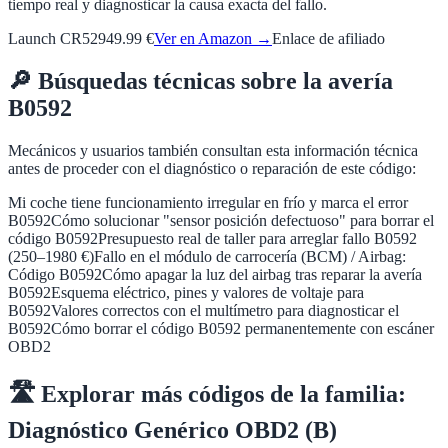
tiempo real y diagnosticar la causa exacta del fallo.
Launch CR529
49.99 €
Ver en Amazon →
Enlace de afiliado
🔎
Búsquedas técnicas sobre la avería
B0592
Mecánicos y usuarios también consultan esta información técnica
antes de proceder con el diagnóstico o reparación de este código:
Mi coche tiene funcionamiento irregular en frío y marca el error
B0592
Cómo solucionar "sensor posición defectuoso" para borrar el
código B0592
Presupuesto real de taller para arreglar fallo B0592
(250–1980 €)
Fallo en el módulo de carrocería (BCM) / Airbag:
Código B0592
Cómo apagar la luz del airbag tras reparar la avería
B0592
Esquema eléctrico, pines y valores de voltaje para
B0592
Valores correctos con el multímetro para diagnosticar el
B0592
Cómo borrar el código B0592 permanentemente con escáner
OBD2
🛣️
Explorar más códigos de la familia:
Diagnóstico Genérico OBD2 (B)