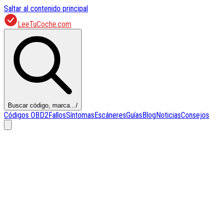
Saltar al contenido principal
LeeTuCoche.com
Buscar código, marca...
/
Códigos OBD2
Fallos
Síntomas
Escáneres
Guías
Blog
Noticias
Consejos