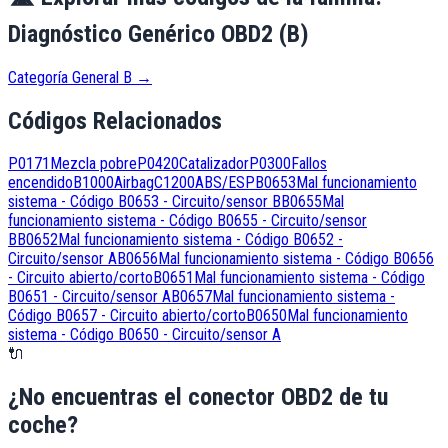
Diagnóstico Genérico OBD2 (B)
Categoría General B
→
Códigos Relacionados
P0171
Mezcla pobre
P0420
Catalizador
P0300
Fallos
encendido
B1000
Airbag
C1200
ABS/ESP
B0653
Mal funcionamiento
sistema - Código B0653 - Circuito/sensor B
B0655
Mal
funcionamiento sistema - Código B0655 - Circuito/sensor
B
B0652
Mal funcionamiento sistema - Código B0652 -
Circuito/sensor A
B0656
Mal funcionamiento sistema - Código B0656
- Circuito abierto/corto
B0651
Mal funcionamiento sistema - Código
B0651 - Circuito/sensor A
B0657
Mal funcionamiento sistema -
Código B0657 - Circuito abierto/corto
B0650
Mal funcionamiento
sistema - Código B0650 - Circuito/sensor A
🔌
¿No encuentras el conector OBD2 de tu
coche?