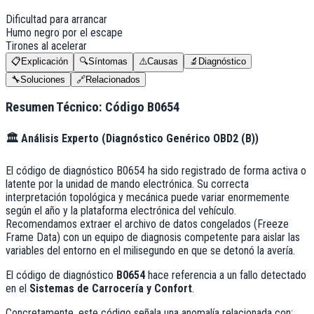
Dificultad para arrancar
Humo negro por el escape
Tirones al acelerar
📋
Explicación
🔍
Síntomas
⚠️
Causas
🔬
Diagnóstico
🔧
Soluciones
🔗
Relacionados
Resumen Técnico: Código
B0654
🏛️
Análisis Experto (
Diagnóstico Genérico OBD2 (B)
)
El código de diagnóstico B0654 ha sido registrado de forma activa o
latente por la unidad de mando electrónica. Su correcta
interpretación topológica y mecánica puede variar enormemente
según el año y la plataforma electrónica del vehículo.
Recomendamos extraer el archivo de datos congelados (Freeze
Frame Data) con un equipo de diagnosis competente para aislar las
variables del entorno en el milisegundo en que se detonó la avería.
El código de diagnóstico
B0654
hace referencia a un fallo detectado
en el
Sistemas de Carrocería y Confort
.
Concretamente, este código señala una anomalía relacionada con: