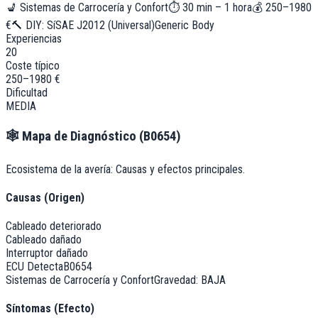
💺
Sistemas de Carrocería y Confort
⏱
30 min – 1 hora
💰
250–1980
€
🔨 DIY:
Sí
SAE J2012 (Universal)
Generic Body
Experiencias
20
Coste típico
250–1980 €
Dificultad
MEDIA
🕸️
Mapa de Diagnóstico (
B0654
)
Ecosistema de la avería: Causas y efectos principales.
Causas (Origen)
Cableado deteriorado
Cableado dañado
Interruptor dañado
ECU Detecta
B0654
Sistemas de Carrocería y Confort
Gravedad:
BAJA
Síntomas (Efecto)