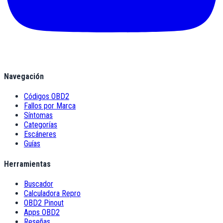
Navegación
Códigos OBD2
Fallos por Marca
Síntomas
Categorías
Escáneres
Guías
Herramientas
Buscador
Calculadora Repro
OBD2 Pinout
Apps OBD2
Reseñas