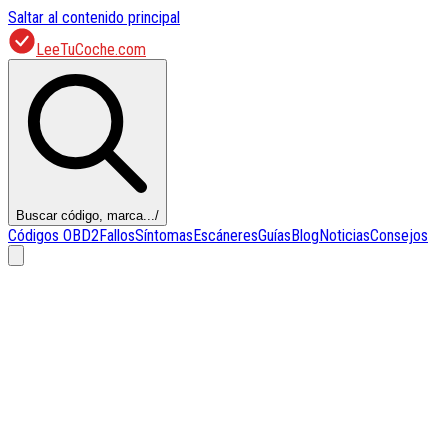
Saltar al contenido principal
LeeTuCoche.com
Buscar código, marca...
/
Códigos OBD2
Fallos
Síntomas
Escáneres
Guías
Blog
Noticias
Consejos