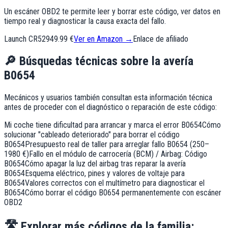
Un escáner OBD2 te permite leer y borrar este código, ver datos en
tiempo real y diagnosticar la causa exacta del fallo.
Launch CR529
49.99 €
Ver en Amazon →
Enlace de afiliado
🔎
Búsquedas técnicas sobre la avería
B0654
Mecánicos y usuarios también consultan esta información técnica
antes de proceder con el diagnóstico o reparación de este código:
Mi coche tiene dificultad para arrancar y marca el error B0654
Cómo
solucionar "cableado deteriorado" para borrar el código
B0654
Presupuesto real de taller para arreglar fallo B0654 (250–
1980 €)
Fallo en el módulo de carrocería (BCM) / Airbag: Código
B0654
Cómo apagar la luz del airbag tras reparar la avería
B0654
Esquema eléctrico, pines y valores de voltaje para
B0654
Valores correctos con el multímetro para diagnosticar el
B0654
Cómo borrar el código B0654 permanentemente con escáner
OBD2
🛣️
Explorar más códigos de la familia: