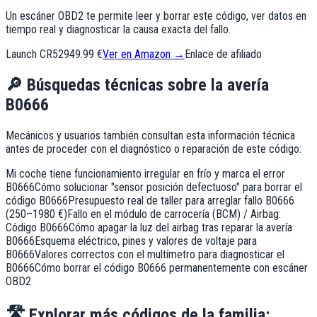
Un escáner OBD2 te permite leer y borrar este código, ver datos en
tiempo real y diagnosticar la causa exacta del fallo.
Launch CR529
49.99 €
Ver en Amazon →
Enlace de afiliado
🔎
Búsquedas técnicas sobre la avería
B0666
Mecánicos y usuarios también consultan esta información técnica
antes de proceder con el diagnóstico o reparación de este código:
Mi coche tiene funcionamiento irregular en frío y marca el error
B0666
Cómo solucionar "sensor posición defectuoso" para borrar el
código B0666
Presupuesto real de taller para arreglar fallo B0666
(250–1980 €)
Fallo en el módulo de carrocería (BCM) / Airbag:
Código B0666
Cómo apagar la luz del airbag tras reparar la avería
B0666
Esquema eléctrico, pines y valores de voltaje para
B0666
Valores correctos con el multímetro para diagnosticar el
B0666
Cómo borrar el código B0666 permanentemente con escáner
OBD2
🛣️
Explorar más códigos de la familia: