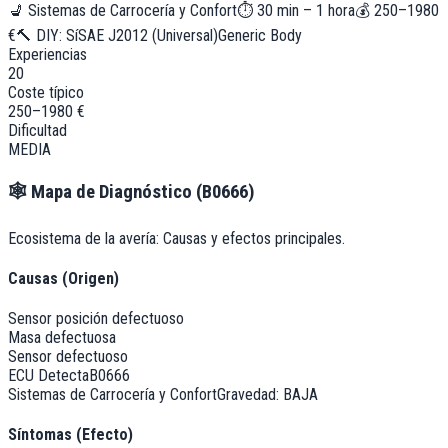
💺
Sistemas de Carrocería y Confort
⏱
30 min – 1 hora
💰
250–1980
€
🔨 DIY:
Sí
SAE J2012 (Universal)
Generic Body
Experiencias
20
Coste típico
250–1980 €
Dificultad
MEDIA
🕸️
Mapa de Diagnóstico (
B0666
)
Ecosistema de la avería: Causas y efectos principales.
Causas (Origen)
Sensor posición defectuoso
Masa defectuosa
Sensor defectuoso
ECU Detecta
B0666
Sistemas de Carrocería y Confort
Gravedad:
BAJA
Síntomas (Efecto)