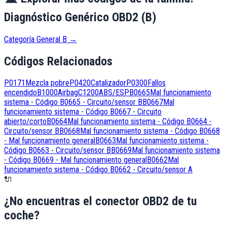
Diagnóstico Genérico OBD2 (B)
Categoría General B
→
Códigos Relacionados
P0171
Mezcla pobre
P0420
Catalizador
P0300
Fallos
encendido
B1000
Airbag
C1200
ABS/ESP
B0665
Mal funcionamiento
sistema - Código B0665 - Circuito/sensor B
B0667
Mal
funcionamiento sistema - Código B0667 - Circuito
abierto/corto
B0664
Mal funcionamiento sistema - Código B0664 -
Circuito/sensor B
B0668
Mal funcionamiento sistema - Código B0668
- Mal funcionamiento general
B0663
Mal funcionamiento sistema -
Código B0663 - Circuito/sensor B
B0669
Mal funcionamiento sistema
- Código B0669 - Mal funcionamiento general
B0662
Mal
funcionamiento sistema - Código B0662 - Circuito/sensor A
🔌
¿No encuentras el conector OBD2 de tu
coche?