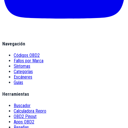
Navegación
Códigos OBD2
Fallos por Marca
Síntomas
Categorías
Escáneres
Guías
Herramientas
Buscador
Calculadora Repro
OBD2 Pinout
Apps OBD2
Reseñas