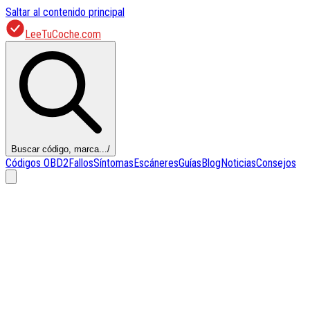
Saltar al contenido principal
LeeTuCoche.com
Buscar código, marca...
/
Códigos OBD2
Fallos
Síntomas
Escáneres
Guías
Blog
Noticias
Consejos