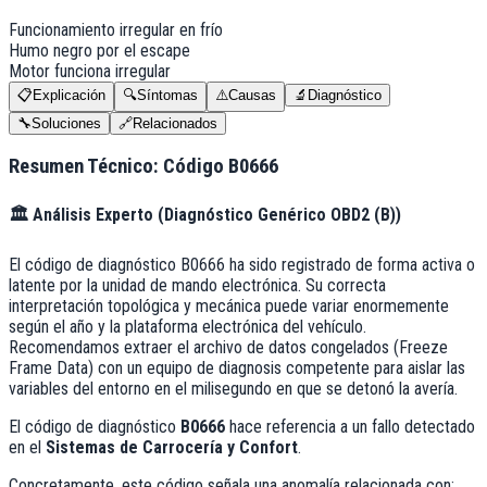
Funcionamiento irregular en frío
Humo negro por el escape
Motor funciona irregular
📋
Explicación
🔍
Síntomas
⚠️
Causas
🔬
Diagnóstico
🔧
Soluciones
🔗
Relacionados
Resumen Técnico: Código
B0666
🏛️
Análisis Experto (
Diagnóstico Genérico OBD2 (B)
)
El código de diagnóstico B0666 ha sido registrado de forma activa o
latente por la unidad de mando electrónica. Su correcta
interpretación topológica y mecánica puede variar enormemente
según el año y la plataforma electrónica del vehículo.
Recomendamos extraer el archivo de datos congelados (Freeze
Frame Data) con un equipo de diagnosis competente para aislar las
variables del entorno en el milisegundo en que se detonó la avería.
El código de diagnóstico
B0666
hace referencia a un fallo detectado
en el
Sistemas de Carrocería y Confort
.
Concretamente, este código señala una anomalía relacionada con: