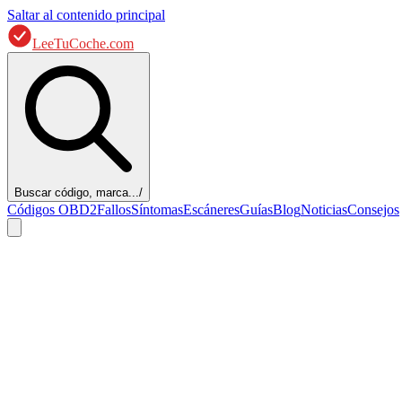
Saltar al contenido principal
LeeTuCoche.com
Buscar código, marca...
/
Códigos OBD2
Fallos
Síntomas
Escáneres
Guías
Blog
Noticias
Consejos