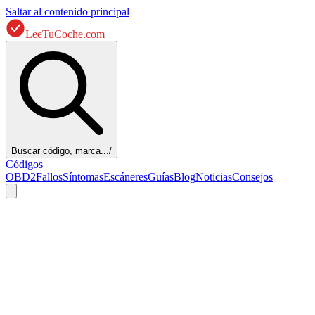
Saltar al contenido principal
LeeTuCoche.com
Buscar código, marca...
/
Códigos
OBD2
Fallos
Síntomas
Escáneres
Guías
Blog
Noticias
Consejos