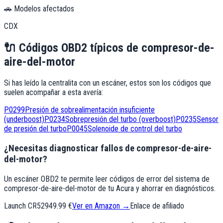
🚗 Modelos afectados
CDX
🔌
Códigos OBD2 típicos de
compresor-de-
aire-del-motor
Si has leído la centralita con un escáner, estos son los códigos que
suelen acompañar a esta avería:
P0299
Presión de sobrealimentación insuficiente
(underboost)
P0234
Sobrepresión del turbo (overboost)
P0235
Sensor
de presión del turbo
P0045
Solenoide de control del turbo
¿Necesitas diagnosticar fallos de compresor-de-aire-
del-motor?
Un escáner OBD2 te permite leer códigos de error del sistema de
compresor-de-aire-del-motor de tu Acura y ahorrar en diagnósticos.
Launch CR529
49.99 €
Ver en Amazon →
Enlace de afiliado