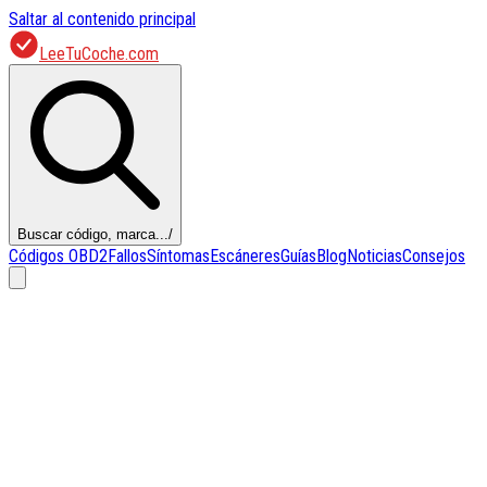
Saltar al contenido principal
LeeTuCoche.com
Buscar código, marca...
/
Códigos OBD2
Fallos
Síntomas
Escáneres
Guías
Blog
Noticias
Consejos