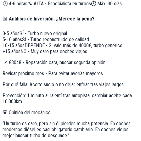
🕐
4-6 horas
🔧
ALTA - Especialista en turbos
⏱️ Máx.
30
días
📊 Análisis de Inversión: ¿Merece la pena?
0-5 años
SÍ - Turbo nuevo original
5-10 años
SÍ - Turbo reconstruido de calidad
10-15 años
DEPENDE - Si vale más de 4000€, turbo genérico
+15 años
NO - Muy caro para coches viejos
📌
€3048 - Reparación cara, buscar segunda opinión
Revisar próximo mes - Para evitar averías mayores
Por qué falla:
Aceite sucio o no dejar enfriar tras viajes largos
Prevención:
1 minuto al ralentí tras autopista, cambiar aceite cada
10.000km
💬 Opinión del mecánico
“
Un turbo es caro, pero sin él pierdes mucha potencia. En coches
modernos diésel es casi obligatorio cambiarlo. En coches viejos
mejor buscar turbo de desguace.
”