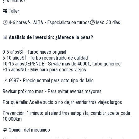
¿Tú mismo?
🏪 Taller
🕐
4-6 horas
🔧
ALTA - Especialista en turbos
⏱️ Máx.
30
días
📊 Análisis de Inversión: ¿Merece la pena?
0-5 años
SÍ - Turbo nuevo original
5-10 años
SÍ - Turbo reconstruido de calidad
10-15 años
DEPENDE - Si vale más de 4000€, turbo genérico
+15 años
NO - Muy caro para coches viejos
📌
€987 - Precio normal para este tipo de fallo
Revisar próximo mes - Para evitar averías mayores
Por qué falla:
Aceite sucio o no dejar enfriar tras viajes largos
Prevención:
1 minuto al ralentí tras autopista, cambiar aceite cada
10.000km
💬 Opinión del mecánico