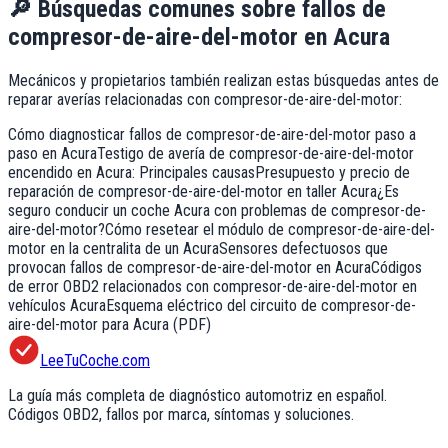
🔎
Búsquedas comunes sobre fallos de
compresor-de-aire-del-motor
en
Acura
Mecánicos y propietarios también realizan estas búsquedas antes de
reparar averías relacionadas con
compresor-de-aire-del-motor
:
Cómo diagnosticar fallos de compresor-de-aire-del-motor paso a
paso en Acura
Testigo de avería de compresor-de-aire-del-motor
encendido en Acura: Principales causas
Presupuesto y precio de
reparación de compresor-de-aire-del-motor en taller Acura
¿Es
seguro conducir un coche Acura con problemas de compresor-de-
aire-del-motor?
Cómo resetear el módulo de compresor-de-aire-del-
motor en la centralita de un Acura
Sensores defectuosos que
provocan fallos de compresor-de-aire-del-motor en Acura
Códigos
de error OBD2 relacionados con compresor-de-aire-del-motor en
vehículos Acura
Esquema eléctrico del circuito de compresor-de-
aire-del-motor para Acura (PDF)
LeeTuCoche.com
La guía más completa de diagnóstico automotriz en español.
Códigos OBD2, fallos por marca, síntomas y soluciones.