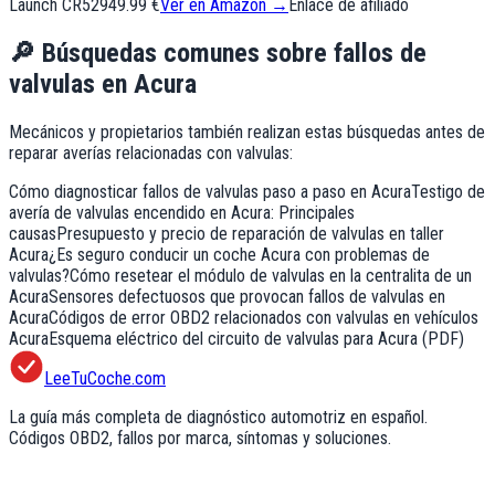
Launch CR529
49.99 €
Ver en Amazon →
Enlace de afiliado
🔎
Búsquedas comunes sobre fallos de
valvulas
en
Acura
Mecánicos y propietarios también realizan estas búsquedas antes de
reparar averías relacionadas con
valvulas
:
Cómo diagnosticar fallos de valvulas paso a paso en Acura
Testigo de
avería de valvulas encendido en Acura: Principales
causas
Presupuesto y precio de reparación de valvulas en taller
Acura
¿Es seguro conducir un coche Acura con problemas de
valvulas?
Cómo resetear el módulo de valvulas en la centralita de un
Acura
Sensores defectuosos que provocan fallos de valvulas en
Acura
Códigos de error OBD2 relacionados con valvulas en vehículos
Acura
Esquema eléctrico del circuito de valvulas para Acura (PDF)
LeeTuCoche.com
La guía más completa de diagnóstico automotriz en español.
Códigos OBD2, fallos por marca, síntomas y soluciones.