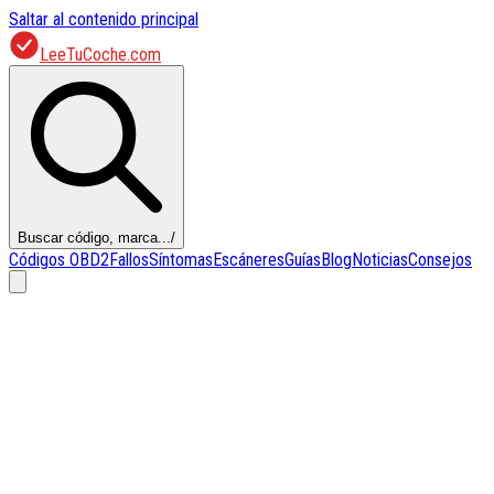
Saltar al contenido principal
LeeTuCoche.com
Buscar código, marca...
/
Códigos OBD2
Fallos
Síntomas
Escáneres
Guías
Blog
Noticias
Consejos