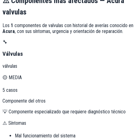
⚠️
Componentes más afectados —
Acura
valvulas
Los
1
componentes de
valvulas
con historial de averías conocido en
Acura
, con sus síntomas, urgencia y orientación de reparación.
🔧
Válvulas
válvulas
🟡
MEDIA
5
casos
Componente del otros
💡
Componente especializado que requiere diagnóstico técnico
⚠️ Síntomas
Mal funcionamiento del sistema