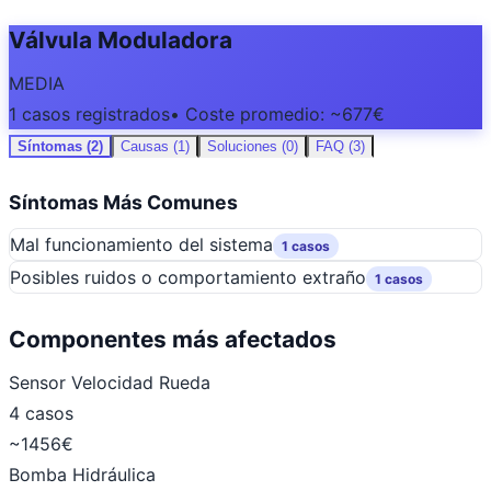
Válvula Moduladora
MEDIA
1 casos registrados
• Coste promedio: ~677€
Síntomas (2)
Causas (1)
Soluciones (0)
FAQ (3)
Síntomas Más Comunes
Mal funcionamiento del sistema
1 casos
Posibles ruidos o comportamiento extraño
1 casos
Componentes más afectados
Sensor Velocidad Rueda
4 casos
~1456€
Bomba Hidráulica