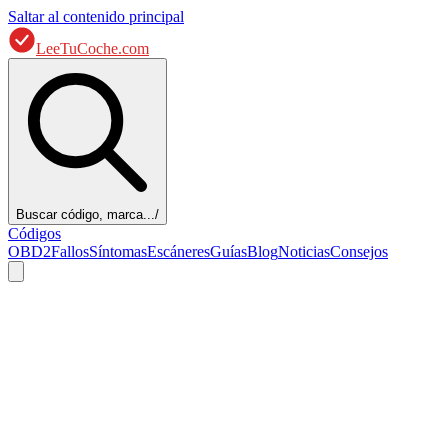
Saltar al contenido principal
LeeTuCoche.com
Buscar código, marca...
/
Códigos
OBD2
Fallos
Síntomas
Escáneres
Guías
Blog
Noticias
Consejos