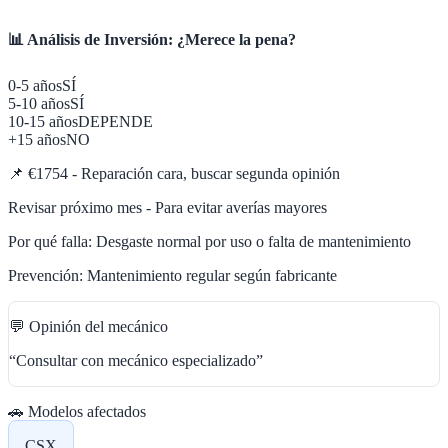
📊 Análisis de Inversión: ¿Merece la pena?
0-5 años
SÍ
5-10 años
SÍ
10-15 años
DEPENDE
+15 años
NO
📌
€1754 - Reparación cara, buscar segunda opinión
Revisar próximo mes - Para evitar averías mayores
Por qué falla:
Desgaste normal por uso o falta de mantenimiento
Prevención:
Mantenimiento regular según fabricante
💬 Opinión del mecánico
“
Consultar con mecánico especializado
”
🚗 Modelos afectados
CSX