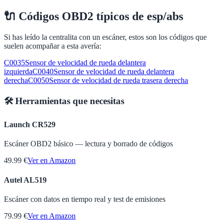
🔌
Códigos OBD2 típicos de
esp/abs
Si has leído la centralita con un escáner, estos son los códigos que
suelen acompañar a esta avería:
C0035
Sensor de velocidad de rueda delantera
izquierda
C0040
Sensor de velocidad de rueda delantera
derecha
C0050
Sensor de velocidad de rueda trasera derecha
🛠️ Herramientas que necesitas
Launch CR529
Escáner OBD2 básico — lectura y borrado de códigos
49.99 €
Ver en Amazon
Autel AL519
Escáner con datos en tiempo real y test de emisiones
79.99 €
Ver en Amazon