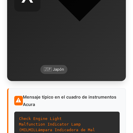
🇯🇵 Japón
Mensaje típico en el cuadro de instrumentos
⚠
Acura
Check Engine Light
Malfunction Indicator Lamp
(
MIL
MIL
Lámpara Indicadora de Mal