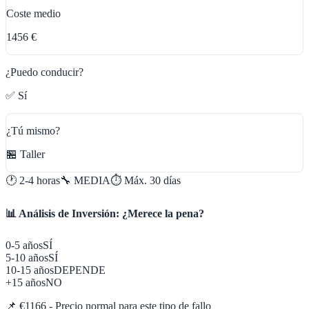
Coste medio
1456 €
¿Puedo conducir?
✅ Sí
¿Tú mismo?
🏪 Taller
🕐
2-4 horas
🔧
MEDIA
⏱️ Máx.
30
días
📊 Análisis de Inversión: ¿Merece la pena?
0-5 años
SÍ
5-10 años
SÍ
10-15 años
DEPENDE
+15 años
NO
📌
€1166 - Precio normal para este tipo de fallo