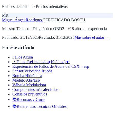
Enlaces de afiliado · Precios orientativos
MR
Miguel Ángel Rodríguez
CERTIFICADO BOSCH
Maestro Técnico · Diagnóstico OBD2
· +
18
años de experiencia
Publicado:
25/12/2025
Revisado:
31/12/2025
Más sobre el autor →
En este artículo
Fallos Acura
🔗Fallos Relacionados(10 fallos)▼
Experiencias de Fallos de Acura del CSX – esp
Sensor Velocidad Rueda
Bomba Hidráulica
Módulo Abs/Esp
Válvula Moduladora
Componentes más afectados
Consejos preventivos
📚Recursos y Guías
📚Referencias Técnicas Oficiales