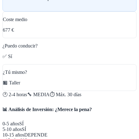
Coste medio
677 €
¿Puedo conducir?
✅ Sí
¿Tú mismo?
🏪 Taller
🕐
2-4 horas
🔧
MEDIA
⏱️ Máx.
30
días
📊 Análisis de Inversión: ¿Merece la pena?
0-5 años
SÍ
5-10 años
SÍ
10-15 años
DEPENDE