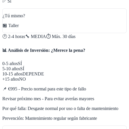
✅ Sí
¿Tú mismo?
🏪 Taller
🕐
2-4 horas
🔧
MEDIA
⏱️ Máx.
30
días
📊 Análisis de Inversión: ¿Merece la pena?
0-5 años
SÍ
5-10 años
SÍ
10-15 años
DEPENDE
+15 años
NO
📌
€995 - Precio normal para este tipo de fallo
Revisar próximo mes - Para evitar averías mayores
Por qué falla:
Desgaste normal por uso o falta de mantenimiento
Prevención:
Mantenimiento regular según fabricante