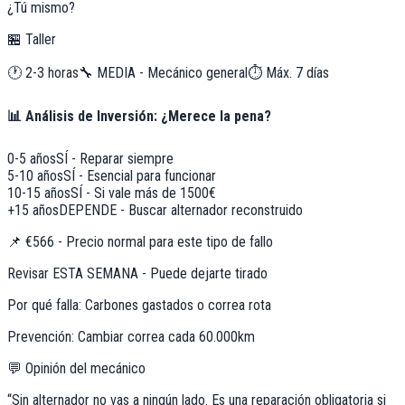
¿Tú mismo?
🏪 Taller
🕐
2-3 horas
🔧
MEDIA - Mecánico general
⏱️ Máx.
7
días
📊 Análisis de Inversión: ¿Merece la pena?
0-5 años
SÍ - Reparar siempre
5-10 años
SÍ - Esencial para funcionar
10-15 años
SÍ - Si vale más de 1500€
+15 años
DEPENDE - Buscar alternador reconstruido
📌
€566 - Precio normal para este tipo de fallo
Revisar ESTA SEMANA - Puede dejarte tirado
Por qué falla:
Carbones gastados o correa rota
Prevención:
Cambiar correa cada 60.000km
💬 Opinión del mecánico
“
Sin alternador no vas a ningún lado. Es una reparación obligatoria si