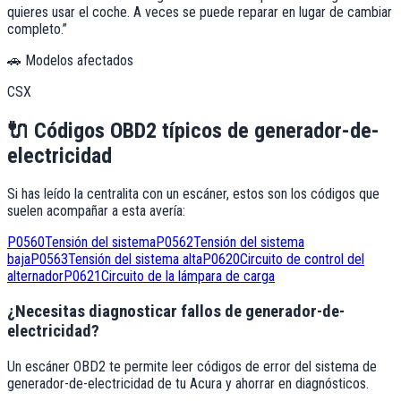
quieres usar el coche. A veces se puede reparar en lugar de cambiar
completo.
”
🚗 Modelos afectados
CSX
🔌
Códigos OBD2 típicos de
generador-de-
electricidad
Si has leído la centralita con un escáner, estos son los códigos que
suelen acompañar a esta avería:
P0560
Tensión del sistema
P0562
Tensión del sistema
baja
P0563
Tensión del sistema alta
P0620
Circuito de control del
alternador
P0621
Circuito de la lámpara de carga
¿Necesitas diagnosticar fallos de generador-de-
electricidad?
Un escáner OBD2 te permite leer códigos de error del sistema de
generador-de-electricidad de tu Acura y ahorrar en diagnósticos.