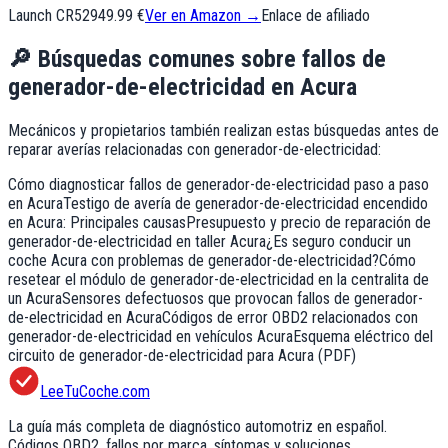
Launch CR529
49.99 €
Ver en Amazon →
Enlace de afiliado
🔎
Búsquedas comunes sobre fallos de
generador-de-electricidad
en
Acura
Mecánicos y propietarios también realizan estas búsquedas antes de
reparar averías relacionadas con
generador-de-electricidad
:
Cómo diagnosticar fallos de generador-de-electricidad paso a paso
en Acura
Testigo de avería de generador-de-electricidad encendido
en Acura: Principales causas
Presupuesto y precio de reparación de
generador-de-electricidad en taller Acura
¿Es seguro conducir un
coche Acura con problemas de generador-de-electricidad?
Cómo
resetear el módulo de generador-de-electricidad en la centralita de
un Acura
Sensores defectuosos que provocan fallos de generador-
de-electricidad en Acura
Códigos de error OBD2 relacionados con
generador-de-electricidad en vehículos Acura
Esquema eléctrico del
circuito de generador-de-electricidad para Acura (PDF)
LeeTuCoche.com
La guía más completa de diagnóstico automotriz en español.
Códigos OBD2, fallos por marca, síntomas y soluciones.