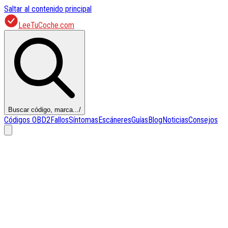
Saltar al contenido principal
LeeTuCoche.com
Buscar código, marca...
/
Códigos OBD2
Fallos
Síntomas
Escáneres
Guías
Blog
Noticias
Consejos