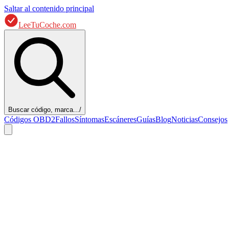
Saltar al contenido principal
LeeTuCoche.com
Buscar código, marca...
/
Códigos OBD2
Fallos
Síntomas
Escáneres
Guías
Blog
Noticias
Consejos