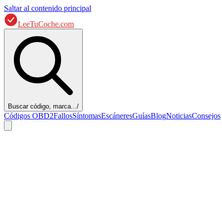
Saltar al contenido principal
LeeTuCoche.com
Buscar código, marca...
/
Códigos OBD2
Fallos
Síntomas
Escáneres
Guías
Blog
Noticias
Consejos