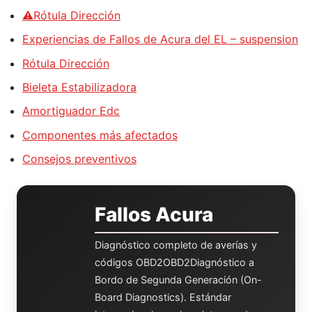
⚠️Rótula Dirección
Experiencias de Fallos de Acura del EL – suspension
Rótula Dirección
Bieleta Estabilizadora
Amortiguador Edc
Componentes más afectados
Consejos preventivos
Fallos Acura
Diagnóstico completo de averías y
códigos
OBD2
OBD2
Diagnóstico a
Bordo de Segunda Generación (On-
Board Diagnostics). Estándar