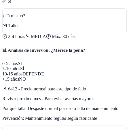
✅ Sí
¿Tú mismo?
🏪 Taller
🕐
2-4 horas
🔧
MEDIA
⏱️ Máx.
30
días
📊 Análisis de Inversión: ¿Merece la pena?
0-5 años
SÍ
5-10 años
SÍ
10-15 años
DEPENDE
+15 años
NO
📌
€412 - Precio normal para este tipo de fallo
Revisar próximo mes - Para evitar averías mayores
Por qué falla:
Desgaste normal por uso o falta de mantenimiento
Prevención:
Mantenimiento regular según fabricante