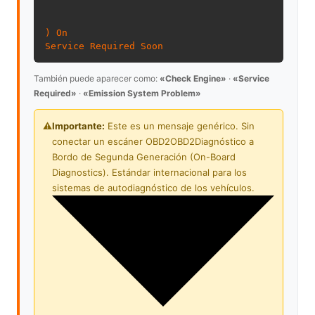
) On
Service Required Soon
También puede aparecer como:
«Check Engine»
·
«Service
Required»
·
«Emission System Problem»
⚠️
Importante:
Este es un mensaje genérico. Sin
conectar un escáner
OBD2
OBD2
Diagnóstico a
Bordo de Segunda Generación (On-Board
Diagnostics). Estándar internacional para los
sistemas de autodiagnóstico de los vehículos.