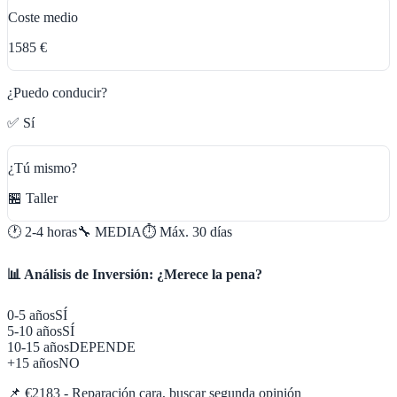
Coste medio
1585 €
¿Puedo conducir?
✅ Sí
¿Tú mismo?
🏪 Taller
🕐
2-4 horas
🔧
MEDIA
⏱️ Máx.
30
días
📊 Análisis de Inversión: ¿Merece la pena?
0-5 años
SÍ
5-10 años
SÍ
10-15 años
DEPENDE
+15 años
NO
📌
€2183 - Reparación cara, buscar segunda opinión