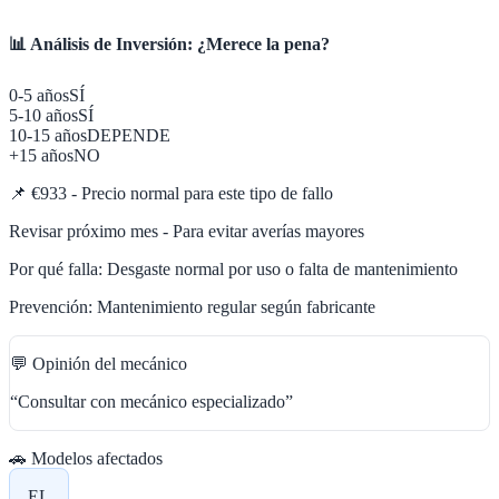
📊 Análisis de Inversión: ¿Merece la pena?
0-5 años
SÍ
5-10 años
SÍ
10-15 años
DEPENDE
+15 años
NO
📌
€933 - Precio normal para este tipo de fallo
Revisar próximo mes - Para evitar averías mayores
Por qué falla:
Desgaste normal por uso o falta de mantenimiento
Prevención:
Mantenimiento regular según fabricante
💬 Opinión del mecánico
“
Consultar con mecánico especializado
”
🚗 Modelos afectados
EL