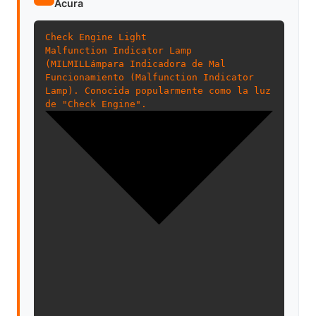
Acura
Check Engine Light
Malfunction Indicator Lamp
(
MIL
MIL
Lámpara Indicadora de Mal
Funcionamiento (Malfunction Indicator
Lamp). Conocida popularmente como la luz
de "Check Engine".