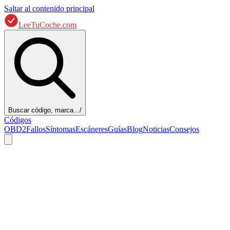
Saltar al contenido principal
LeeTuCoche.com
Buscar código, marca...
/
Códigos
OBD2
Fallos
Síntomas
Escáneres
Guías
Blog
Noticias
Consejos