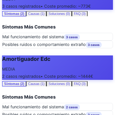
3 casos registrados
• Coste promedio: ~773€
Síntomas (2)
Causas (1)
Soluciones (0)
FAQ (3)
Síntomas Más Comunes
Mal funcionamiento del sistema
3 casos
Posibles ruidos o comportamiento extraño
3 casos
Amortiguador Edc
MEDIA
2 casos registrados
• Coste promedio: ~1444€
Síntomas (2)
Causas (1)
Soluciones (0)
FAQ (3)
Síntomas Más Comunes
Mal funcionamiento del sistema
2 casos
Posibles ruidos o comportamiento extraño
2 casos