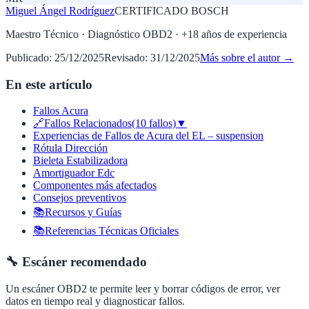
Miguel Ángel Rodríguez
CERTIFICADO BOSCH
Maestro Técnico · Diagnóstico OBD2
· +
18
años de experiencia
Publicado:
25/12/2025
Revisado:
31/12/2025
Más sobre el autor →
En este artículo
Fallos Acura
🔗Fallos Relacionados(10 fallos)▼
Experiencias de Fallos de Acura del EL – suspension
Rótula Dirección
Bieleta Estabilizadora
Amortiguador Edc
Componentes más afectados
Consejos preventivos
📚Recursos y Guías
📚Referencias Técnicas Oficiales
🔧 Escáner recomendado
Un escáner OBD2 te permite leer y borrar códigos de error, ver
datos en tiempo real y diagnosticar fallos.