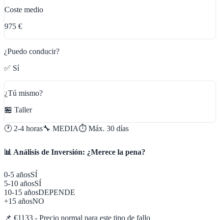
Coste medio
975 €
¿Puedo conducir?
✅ Sí
¿Tú mismo?
🏪 Taller
🕐
2-4 horas
🔧
MEDIA
⏱️ Máx.
30
días
📊 Análisis de Inversión: ¿Merece la pena?
0-5 años
SÍ
5-10 años
SÍ
10-15 años
DEPENDE
+15 años
NO
📌
€1133 - Precio normal para este tipo de fallo