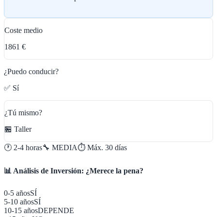
Coste medio
1861 €
¿Puedo conducir?
✅ Sí
¿Tú mismo?
🏪 Taller
🕐
2-4 horas
🔧
MEDIA
⏱️ Máx.
30
días
📊 Análisis de Inversión: ¿Merece la pena?
0-5 años
SÍ
5-10 años
SÍ
10-15 años
DEPENDE