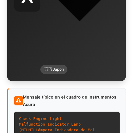
🇯🇵 Japón
Mensaje típico en el cuadro de instrumentos
⚠
Acura
Check Engine Light
Malfunction Indicator Lamp
(
MIL
MIL
Lámpara Indicadora de Mal