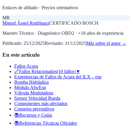
Enlaces de afiliado · Precios orientativos
MR
Miguel Ángel Rodríguez
CERTIFICADO BOSCH
Maestro Técnico · Diagnóstico OBD2
· +
18
años de experiencia
Publicado:
25/12/2025
Revisado:
31/12/2025
Más sobre el autor →
En este artículo
Fallos Acura
🔗Fallos Relacionados(10 fallos)▼
Experiencias de Fallos de Acura del ILX – esp
Bomba Hidráulica
Módulo Abs/Esp
Válvula Moduladora
Sensor Velocidad Rueda
Componentes más afectados
Consejos preventivos
📚Recursos y Guías
📚Referencias Técnicas Oficiales