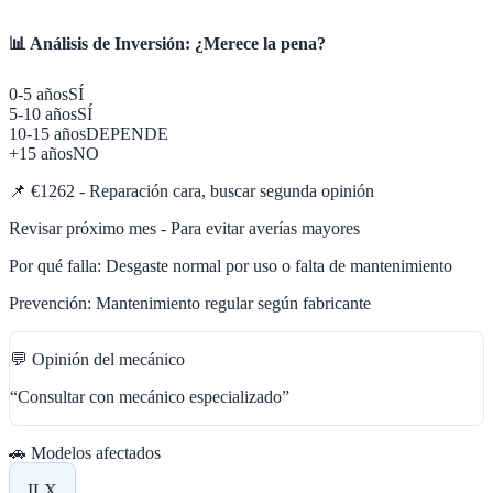
📊 Análisis de Inversión: ¿Merece la pena?
0-5 años
SÍ
5-10 años
SÍ
10-15 años
DEPENDE
+15 años
NO
📌
€1262 - Reparación cara, buscar segunda opinión
Revisar próximo mes - Para evitar averías mayores
Por qué falla:
Desgaste normal por uso o falta de mantenimiento
Prevención:
Mantenimiento regular según fabricante
💬 Opinión del mecánico
“
Consultar con mecánico especializado
”
🚗 Modelos afectados
ILX