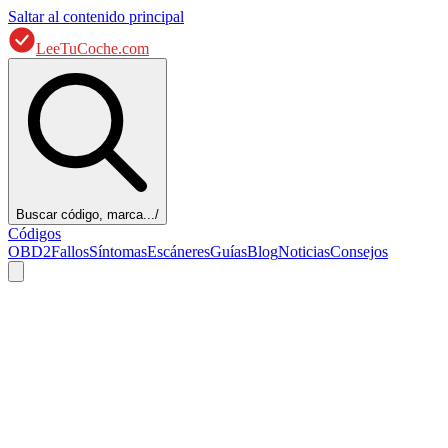
Saltar al contenido principal
LeeTuCoche.com
Buscar código, marca...
/
Códigos
OBD2
Fallos
Síntomas
Escáneres
Guías
Blog
Noticias
Consejos