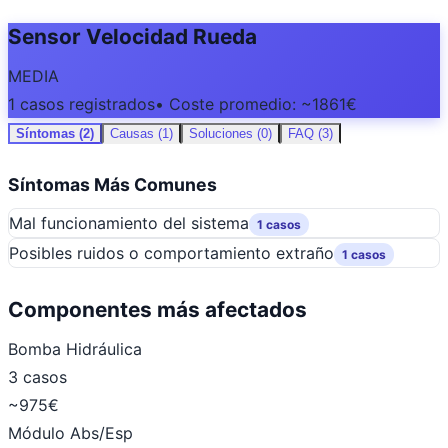
Sensor Velocidad Rueda
MEDIA
1 casos registrados
• Coste promedio: ~1861€
Síntomas (2)
Causas (1)
Soluciones (0)
FAQ (3)
Síntomas Más Comunes
Mal funcionamiento del sistema
1 casos
Posibles ruidos o comportamiento extraño
1 casos
Componentes más afectados
Bomba Hidráulica
3 casos
~975€
Módulo Abs/Esp