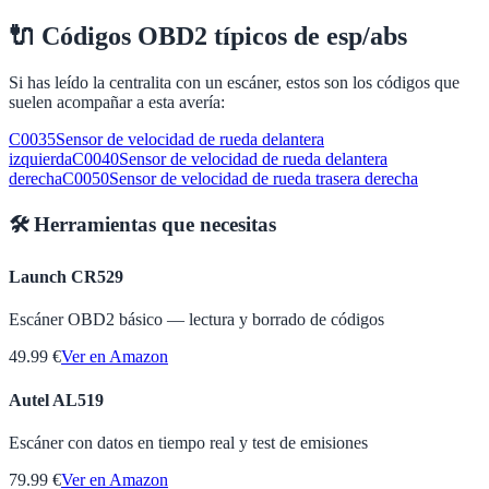
🔌
Códigos OBD2 típicos de
esp/abs
Si has leído la centralita con un escáner, estos son los códigos que
suelen acompañar a esta avería:
C0035
Sensor de velocidad de rueda delantera
izquierda
C0040
Sensor de velocidad de rueda delantera
derecha
C0050
Sensor de velocidad de rueda trasera derecha
🛠️ Herramientas que necesitas
Launch CR529
Escáner OBD2 básico — lectura y borrado de códigos
49.99 €
Ver en Amazon
Autel AL519
Escáner con datos en tiempo real y test de emisiones
79.99 €
Ver en Amazon