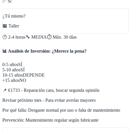
✅ Sí
¿Tú mismo?
🏪 Taller
🕐
2-4 horas
🔧
MEDIA
⏱️ Máx.
30
días
📊 Análisis de Inversión: ¿Merece la pena?
0-5 años
SÍ
5-10 años
SÍ
10-15 años
DEPENDE
+15 años
NO
📌
€1733 - Reparación cara, buscar segunda opinión
Revisar próximo mes - Para evitar averías mayores
Por qué falla:
Desgaste normal por uso o falta de mantenimiento
Prevención:
Mantenimiento regular según fabricante