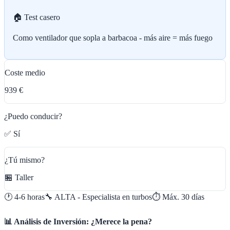
🏠 Test casero
Como ventilador que sopla a barbacoa - más aire = más fuego
Coste medio
939 €
¿Puedo conducir?
✅ Sí
¿Tú mismo?
🏪 Taller
🕐
4-6 horas
🔧
ALTA - Especialista en turbos
⏱️ Máx.
30
días
📊 Análisis de Inversión: ¿Merece la pena?