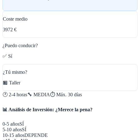
Coste medio
3972 €
¿Puedo conducir?
✅ Sí
¿Tú mismo?
🏪 Taller
🕐
2-4 horas
🔧
MEDIA
⏱️ Máx.
30
días
📊 Análisis de Inversión: ¿Merece la pena?
0-5 años
SÍ
5-10 años
SÍ
10-15 años
DEPENDE