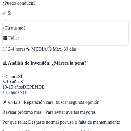
¿Puedo conducir?
✅ Sí
¿Tú mismo?
🏪 Taller
🕐
2-4 horas
🔧
MEDIA
⏱️ Máx.
30
días
📊 Análisis de Inversión: ¿Merece la pena?
0-5 años
SÍ
5-10 años
SÍ
10-15 años
DEPENDE
+15 años
NO
📌
€4423 - Reparación cara, buscar segunda opinión
Revisar próximo mes - Para evitar averías mayores
Por qué falla:
Desgaste normal por uso o falta de mantenimiento