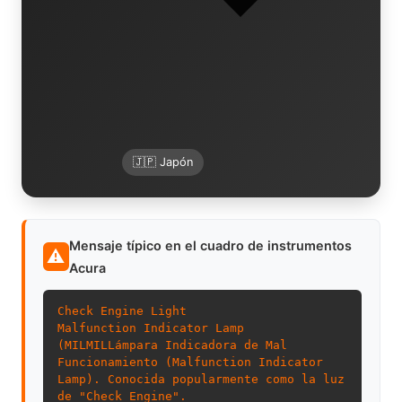
🇯🇵 Japón
Mensaje típico en el cuadro de instrumentos
⚠
Acura
Check Engine Light
Malfunction Indicator Lamp
(
MIL
MIL
Lámpara Indicadora de Mal
Funcionamiento (Malfunction Indicator
Lamp). Conocida popularmente como la luz
de "Check Engine".