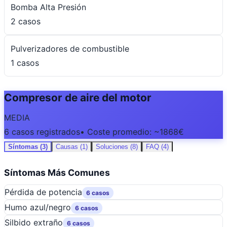
Bomba Alta Presión
2 casos
Pulverizadores de combustible
1 casos
Compresor de aire del motor
MEDIA
6 casos registrados
• Coste promedio: ~1868€
Síntomas (3)
Causas (1)
Soluciones (8)
FAQ (4)
Síntomas Más Comunes
Pérdida de potencia
6 casos
Humo azul/negro
6 casos
Silbido extraño
6 casos