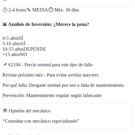
🕐
2-4 horas
🔧
MEDIA
⏱️ Máx.
30
días
📊 Análisis de Inversión: ¿Merece la pena?
0-5 años
SÍ
5-10 años
SÍ
10-15 años
DEPENDE
+15 años
NO
📌
€2194 - Precio normal para este tipo de fallo
Revisar próximo mes - Para evitar averías mayores
Por qué falla:
Desgaste normal por uso o falta de mantenimiento
Prevención:
Mantenimiento regular según fabricante
💬 Opinión del mecánico
“
Consultar con mecánico especializado
”