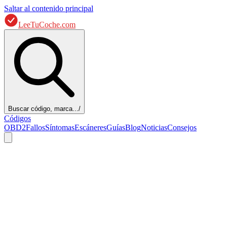
Saltar al contenido principal
LeeTuCoche.com
Buscar código, marca...
/
Códigos
OBD2
Fallos
Síntomas
Escáneres
Guías
Blog
Noticias
Consejos