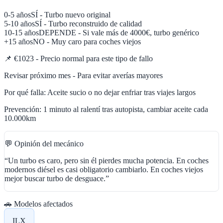
0-5 años
SÍ - Turbo nuevo original
5-10 años
SÍ - Turbo reconstruido de calidad
10-15 años
DEPENDE - Si vale más de 4000€, turbo genérico
+15 años
NO - Muy caro para coches viejos
📌
€1023 - Precio normal para este tipo de fallo
Revisar próximo mes - Para evitar averías mayores
Por qué falla:
Aceite sucio o no dejar enfriar tras viajes largos
Prevención:
1 minuto al ralentí tras autopista, cambiar aceite cada
10.000km
💬 Opinión del mecánico
“
Un turbo es caro, pero sin él pierdes mucha potencia. En coches
modernos diésel es casi obligatorio cambiarlo. En coches viejos
mejor buscar turbo de desguace.
”
🚗 Modelos afectados
ILX