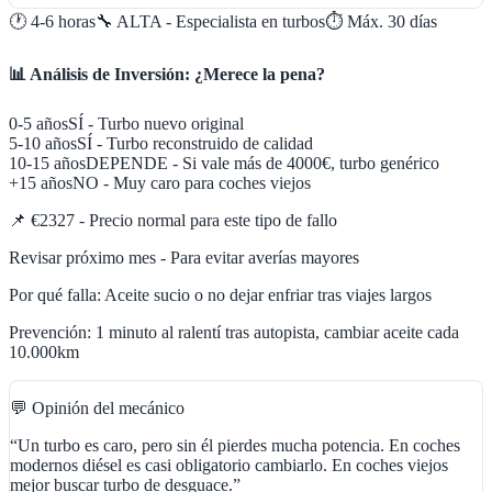
🕐
4-6 horas
🔧
ALTA - Especialista en turbos
⏱️ Máx.
30
días
📊 Análisis de Inversión: ¿Merece la pena?
0-5 años
SÍ - Turbo nuevo original
5-10 años
SÍ - Turbo reconstruido de calidad
10-15 años
DEPENDE - Si vale más de 4000€, turbo genérico
+15 años
NO - Muy caro para coches viejos
📌
€2327 - Precio normal para este tipo de fallo
Revisar próximo mes - Para evitar averías mayores
Por qué falla:
Aceite sucio o no dejar enfriar tras viajes largos
Prevención:
1 minuto al ralentí tras autopista, cambiar aceite cada
10.000km
💬 Opinión del mecánico
“
Un turbo es caro, pero sin él pierdes mucha potencia. En coches
modernos diésel es casi obligatorio cambiarlo. En coches viejos
mejor buscar turbo de desguace.
”