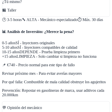
¿Tú mismo?
🏪 Taller
🕐
3-5 horas
🔧
ALTA - Mecánico especializado
⏱️ Máx.
30
días
📊 Análisis de Inversión: ¿Merece la pena?
0-5 años
SÍ - Inyectores originales
5-10 años
SÍ - Inyectores compatibles de calidad
10-15 años
DEPENDE - Prueba limpieza primero
+15 años
LIMPIEZA - Solo cambiar si limpieza no funciona
📌
€740 - Precio normal para este tipo de fallo
Revisar próximo mes - Para evitar averías mayores
Por qué falla:
Combustible de mala calidad obstruye los agujeritos
Prevención:
Repostar en gasolineras de marca, usar aditivos cada
20.000km
💬 Opinión del mecánico