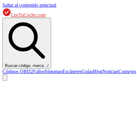
Saltar al contenido principal
LeeTuCoche.com
Buscar código, marca...
/
Códigos OBD2
Fallos
Síntomas
Escáneres
Guías
Blog
Noticias
Consejos