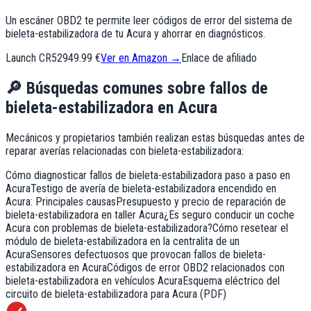
Un escáner OBD2 te permite leer códigos de error del sistema de
bieleta-estabilizadora de tu Acura y ahorrar en diagnósticos.
Launch CR529
49.99 €
Ver en Amazon →
Enlace de afiliado
🔎
Búsquedas comunes sobre fallos de
bieleta-estabilizadora
en
Acura
Mecánicos y propietarios también realizan estas búsquedas antes de
reparar averías relacionadas con
bieleta-estabilizadora
:
Cómo diagnosticar fallos de bieleta-estabilizadora paso a paso en
Acura
Testigo de avería de bieleta-estabilizadora encendido en
Acura: Principales causas
Presupuesto y precio de reparación de
bieleta-estabilizadora en taller Acura
¿Es seguro conducir un coche
Acura con problemas de bieleta-estabilizadora?
Cómo resetear el
módulo de bieleta-estabilizadora en la centralita de un
Acura
Sensores defectuosos que provocan fallos de bieleta-
estabilizadora en Acura
Códigos de error OBD2 relacionados con
bieleta-estabilizadora en vehículos Acura
Esquema eléctrico del
circuito de bieleta-estabilizadora para Acura (PDF)