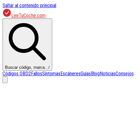
Saltar al contenido principal
LeeTuCoche.com
Buscar código, marca...
/
Códigos OBD2
Fallos
Síntomas
Escáneres
Guías
Blog
Noticias
Consejos