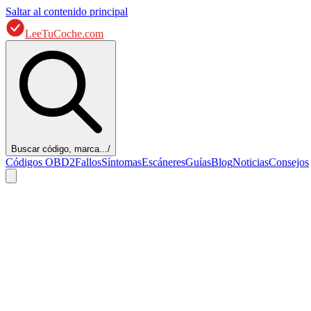
Saltar al contenido principal
LeeTuCoche.com
Buscar código, marca...
/
Códigos OBD2
Fallos
Síntomas
Escáneres
Guías
Blog
Noticias
Consejos