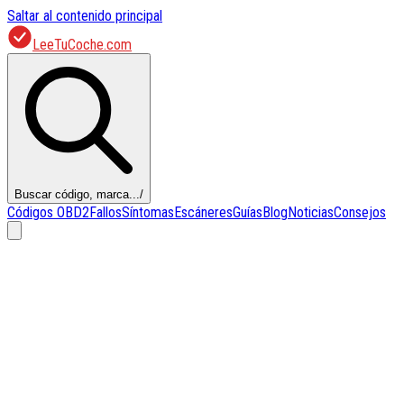
Saltar al contenido principal
LeeTuCoche.com
Buscar código, marca...
/
Códigos OBD2
Fallos
Síntomas
Escáneres
Guías
Blog
Noticias
Consejos