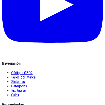
Navegación
Códigos OBD2
Fallos por Marca
Síntomas
Categorías
Escáneres
Guías
Herramientas