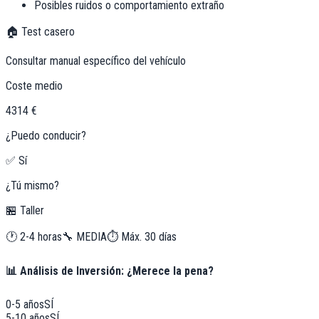
Posibles ruidos o comportamiento extraño
🏠 Test casero
Consultar manual específico del vehículo
Coste medio
4314 €
¿Puedo conducir?
✅ Sí
¿Tú mismo?
🏪 Taller
🕐
2-4 horas
🔧
MEDIA
⏱️ Máx.
30
días
📊 Análisis de Inversión: ¿Merece la pena?
0-5 años
SÍ
5-10 años
SÍ