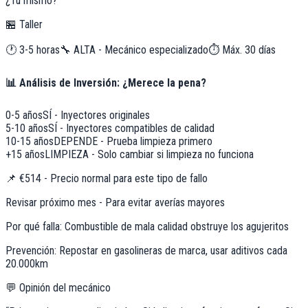
¿Tú mismo?
🏪 Taller
🕐
3-5 horas
🔧
ALTA - Mecánico especializado
⏱️ Máx.
30
días
📊 Análisis de Inversión: ¿Merece la pena?
0-5 años
SÍ - Inyectores originales
5-10 años
SÍ - Inyectores compatibles de calidad
10-15 años
DEPENDE - Prueba limpieza primero
+15 años
LIMPIEZA - Solo cambiar si limpieza no funciona
📌
€514 - Precio normal para este tipo de fallo
Revisar próximo mes - Para evitar averías mayores
Por qué falla:
Combustible de mala calidad obstruye los agujeritos
Prevención:
Repostar en gasolineras de marca, usar aditivos cada
20.000km
💬 Opinión del mecánico