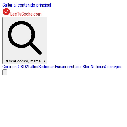
Saltar al contenido principal
LeeTuCoche.com
Buscar código, marca...
/
Códigos OBD2
Fallos
Síntomas
Escáneres
Guías
Blog
Noticias
Consejos