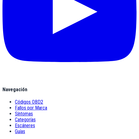
Navegación
Códigos OBD2
Fallos por Marca
Síntomas
Categorías
Escáneres
Guías